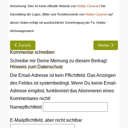
Anmerkung: Dies ist keine offizielle Website von
Hobby-Caravan
! Die
Darstellung der Logos, Bilder und Textdokumente von
Hobby-Caravan
auf
diesen Seiten erfolgt mit ausdrücklicher Genehmigung der Fa. Hobby-
Wohnwagenwerk.
Vorheriger Beitrag: Hinweise
Nächster Beitra
Zurück
Weiter
Kommentar schreiben
Schreibe mir Deine Meinung zu diesem Beitrag!
Hinweis zum Datenschutz
Die Email-Adresse ist kein Pflichtfeld. Das Anzeigen
des Feldes ist systembedingt. Wenn Du keine Email-
Adresse eingibst, funktioniert das Abonnieren eines
Kommentares nicht!
Name
pflichtfeld
E-Mail
pflichtfeld, aber nicht sichtbar