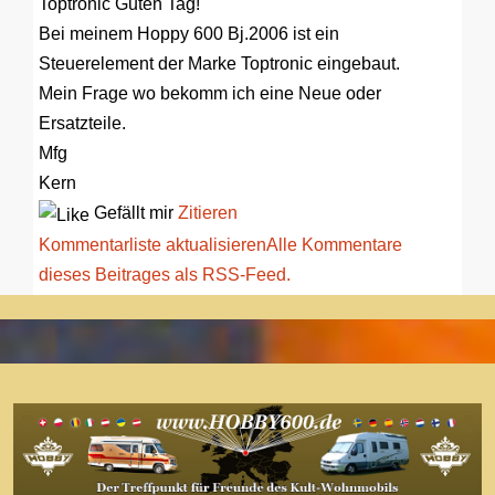
Toptronic
Guten Tag!
Bei meinem Hoppy 600 Bj.2006 ist ein
Steuerelement der Marke Toptronic eingebaut.
Mein Frage wo bekomm ich eine Neue oder
Ersatzteile.
Mfg
Kern
Gefällt mir
Zitieren
Kommentarliste aktualisieren
Alle Kommentare
dieses Beitrages als RSS-Feed.