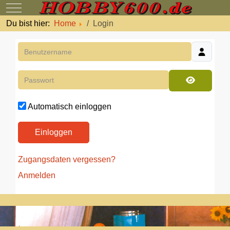
Mobile Menu Toggle
Du bist hier:
Home
Login
Benutzername
Passwort
Passwort 
Automatisch einloggen
Einloggen
Zugangsdaten vergessen?
Anmelden