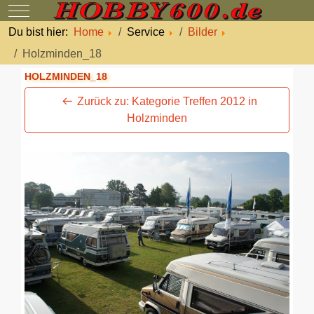
Mobile Menu Toggle
Du bist hier:
Home
Service
Bilder
Holzminden_18
HOLZMINDEN_18
Zurück zu: Kategorie Treffen 2012 in
Holzminden