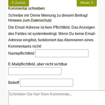
Vorheriger Beitrag: Mit Liebe zum Detail - Waldemar's Restaur
Nächster Beitrag
Zurück
Weiter
Kommentar schreiben
Schreibe mir Deine Meinung zu diesem Beitrag!
Hinweis zum Datenschutz
Die Email-Adresse ist kein Pflichtfeld. Das Anzeigen
des Feldes ist systembedingt. Wenn Du keine Email-
Adresse eingibst, funktioniert das Abonnieren eines
Kommentares nicht!
Name
pflichtfeld
E-Mail
pflichtfeld, aber nicht sichtbar
Betreff