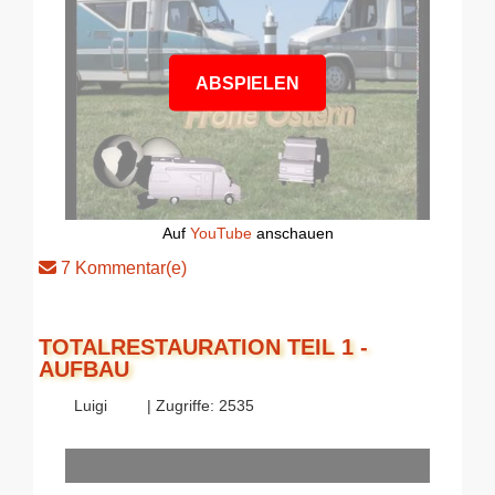
ABSPIELEN
Auf
YouTube
anschauen
7 Kommentar(e)
TOTALRESTAURATION TEIL 1 -
AUFBAU
Luigi
| Zugriffe: 2535