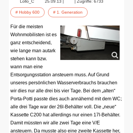
Lollo_C
25.09.13 |
| Zugriffe: 6733
# Hobby 600
# 1. Generation
Für die meisten
Wohnmobilisten ist es
ganz entscheidend,
wie lange man autark
stehen kann bzw.
wann man eine
Entsorgungsstation ansteuern muss. Auf Grund
unseres persönlichen Wasserverbrauchs brauchen
wir dies nur alle drei bis vier Tage. Bei dem „alten“
Porta-Potti passte dies auch annähernd mit dem WC;
alle drei Tage war der 26l-Behälter voll. Die „neue“
Kassette C200 hat allerdings nur einen 17l-Behälter.
Damit müssten wir alle zwei Tage eine V/E
ansteuern. Da musste also eine zweite Kassette her,