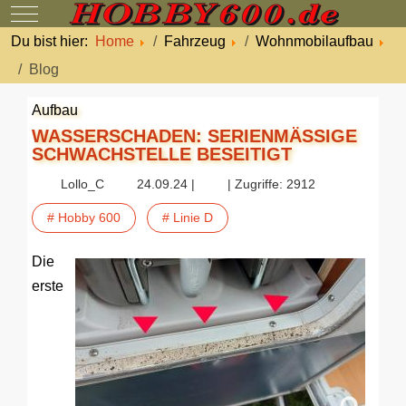
Mobile Menu Toggle
Du bist hier:
Home
Fahrzeug
Wohnmobilaufbau
Blog
Aufbau
WASSERSCHADEN: SERIENMÄSSIGE S
CHWACHSTELLE BESEITIGT
Lollo_C
24.09.24 |
| Zugriffe: 2912
# Hobby 600
# Linie D
Die
erste