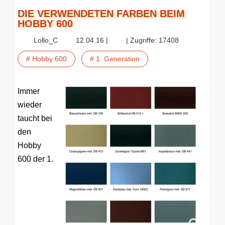
DIE VERWENDETEN FARBEN BEIM
HOBBY 600
Lollo_C
12.04.16 |
| Zugriffe: 17408
# Hobby 600
# 1. Generation
Immer
wieder
taucht bei
den
Hobby
600 der 1.