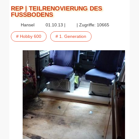
REP | TEILRENOVIERUNG DES
FUSSBODENS
Hansel
01.10.13 |
| Zugriffe: 10665
# Hobby 600
# 1. Generation