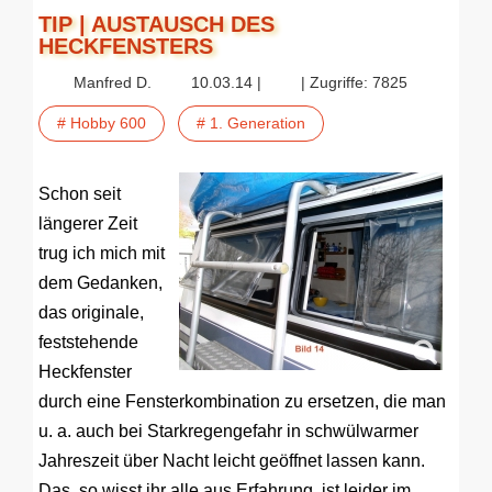
TIP | AUSTAUSCH DES
HECKFENSTERS
Manfred D.
10.03.14 |
| Zugriffe: 7825
# Hobby 600
# 1. Generation
Schon seit
längerer Zeit
trug ich mich mit
dem Gedanken,
das originale,
feststehende
Heckfenster
durch eine Fensterkombination zu ersetzen, die man
u. a. auch bei Starkregengefahr in schwülwarmer
Jahreszeit über Nacht leicht geöffnet lassen kann.
Das, so wisst ihr alle aus Erfahrung, ist leider im