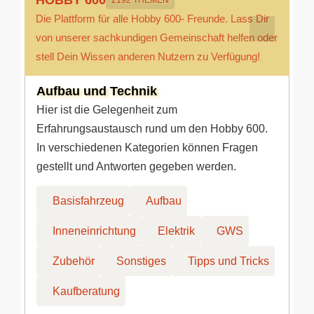
HOBBY 600
2192 THEMEN
Die Plattform für alle Hobby 600- Freunde. Lass Dir
von unserer sachkundigen Gemeinschaft helfen oder
stell Dein Wissen anderen Nutzern zu Verfügung!
Aufbau und Technik
Hier ist die Gelegenheit zum
Erfahrungsaustausch rund um den Hobby 600.
In verschiedenen Kategorien können Fragen
gestellt und Antworten gegeben werden.
Basisfahrzeug
Aufbau
Inneneinrichtung
Elektrik
GWS
Zubehör
Sonstiges
Tipps und Tricks
Kaufberatung