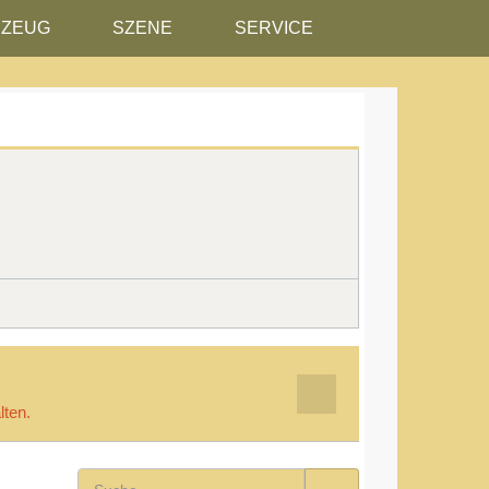
RZEUG
SZENE
SERVICE
lten.