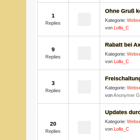
Ohne Gruß k
1
Kategorie:
Webse
Replies
von
Lollo_C
Rabatt bei A
9
Kategorie:
Webse
Replies
von
Lollo_C
Freischaltun
3
Kategorie:
Webse
Replies
von
Anonymer G
Updates dur
Kategorie:
Webse
20
von
Lollo_C
Replies