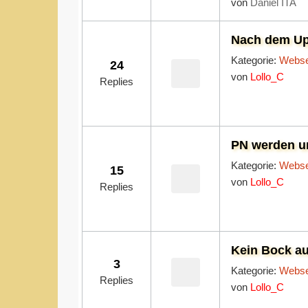
von
Daniel ITA
Nach dem Upd
Kategorie:
Webse
24
von
Lollo_C
Replies
PN werden u
Kategorie:
Webse
15
von
Lollo_C
Replies
Kein Bock a
3
Kategorie:
Webse
Replies
von
Lollo_C