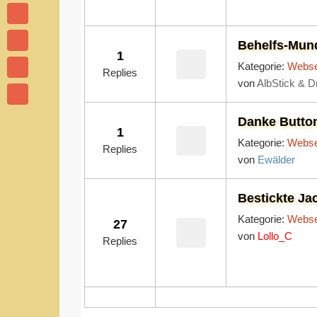
Behelfs-Mun
1
Kategorie:
Webse
Replies
von
AlbStick & D
Danke Butto
1
Kategorie:
Webse
Replies
von
Ewälder
Bestickte Ja
Kategorie:
Webse
27
von
Lollo_C
Replies