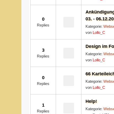
Ankündigung
03. - 06.12.2
0
Replies
Kategorie:
Webse
von
Lollo_C
Design im Fo
3
Kategorie:
Webse
Replies
von
Lollo_C
66 Karteileic
0
Kategorie:
Webse
Replies
von
Lollo_C
Help!
1
Kategorie:
Webse
Replies