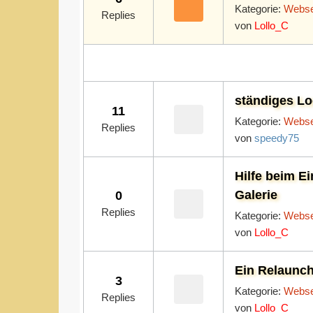
Kategorie:
Webse
Replies
von
Lollo_C
ständiges Lo
11
Kategorie:
Webse
Replies
von
speedy75
Hilfe beim Ei
Galerie
0
Replies
Kategorie:
Webse
von
Lollo_C
Ein Relaunch
3
Kategorie:
Webse
Replies
von
Lollo_C