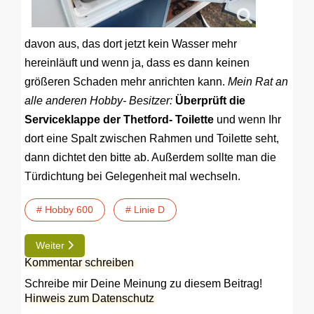
davon aus, das dort jetzt kein Wasser mehr
hereinläuft und wenn ja, dass es dann keinen
größeren Schaden mehr anrichten kann.
Mein Rat an
alle anderen Hobby- Besitzer:
Überprüft die
Serviceklappe der Thetford- Toilette
und wenn Ihr
dort eine Spalt zwischen Rahmen und Toilette seht,
dann dichtet den bitte ab. Außerdem sollte man die
Türdichtung bei Gelegenheit mal wechseln.
# Hobby 600
# Linie D
Nächster Beitrag: TIP | Linie D Abwasserentsorgung optimiere
Weiter
Kommentar schreiben
Schreibe mir Deine Meinung zu diesem Beitrag!
Hinweis zum Datenschutz