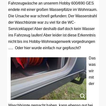
Fahrzeugwäsche an unserem Hobby 600/690 GES
endete mit einer großen Wasserpfütze im Wohnraum.
Die Ursache war schnell gefunden: Der Wasserstrahl
der Waschbürste war zu viel für die WC-
Serviceklappe! Aber deshalb darf doch kein Wasser
ins Fahrzeug laufen! Aber leider ist diese Erkenntnis
nicht bis ins Hobby-Wohnwagenwerk vorgedrungen
…. Oder hier wurde einfach nur gepfuscht?
Das
was
wir
mit
der
Waschbürste gemacht haben, kann ebenso gut bei