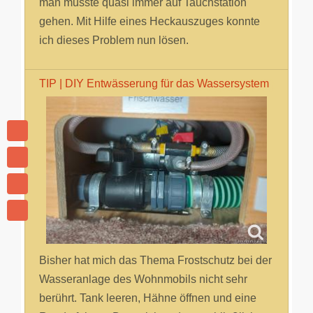
man musste quasi immer auf Tauchstation
gehen. Mit Hilfe eines Heckauszuges konnte
ich dieses Problem nun lösen.
TIP | DIY Entwässerung für das Wassersystem
Bisher hat mich das Thema Frostschutz bei der
Wasseranlage des Wohnmobils nicht sehr
berührt. Tank leeren, Hähne öffnen und eine