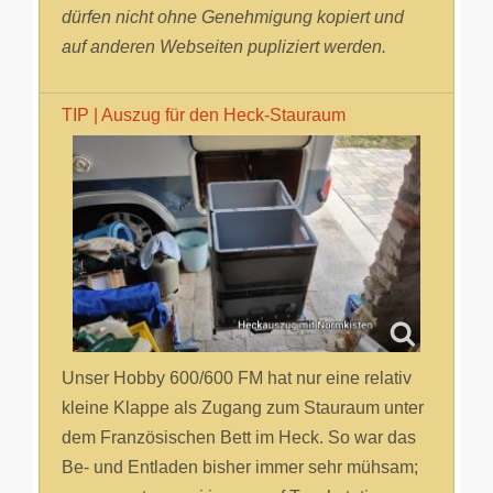
dürfen nicht ohne Genehmigung kopiert und
auf anderen Webseiten pupliziert werden.
TIP | Auszug für den Heck-Stauraum
Unser Hobby 600/600 FM hat nur eine relativ
kleine Klappe als Zugang zum Stauraum unter
dem Französischen Bett im Heck. So war das
Be- und Entladen bisher immer sehr mühsam;