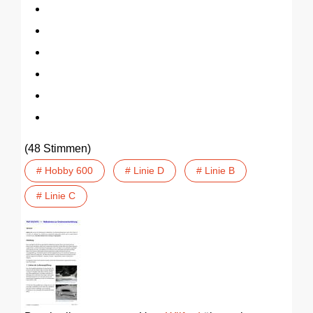
(48 Stimmen)
# Hobby 600
# Linie D
# Linie B
# Linie C