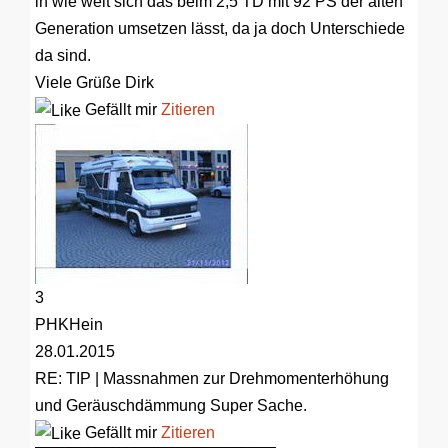
in wie weit sich das beim 2,5 TD mit 92 PS der alten
Generation umsetzen lässt, da ja doch Unterschiede
da sind.
Viele Grüße Dirk
Gefällt mir
Zitieren
3
PHKHein
28.01.2015
RE: TIP | Massnahmen zur Drehmomenterhöhung
und Geräuschdämmung
Super Sache.
Gefällt mir
Zitieren