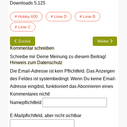
Downloads
5.125
# Hobby 600
# Linie D
# Linie B
# Linie C
Vorheriger Beitrag: TIP | Instrumentenbeleuchtung verbessern
Nächster Beitra
Zurück
Weiter
Kommentar schreiben
Schreibe mir Deine Meinung zu diesem Beitrag!
Hinweis zum Datenschutz
Die Email-Adresse ist kein Pflichtfeld. Das Anzeigen
des Feldes ist systembedingt. Wenn Du keine Email-
Adresse eingibst, funktioniert das Abonnieren eines
Kommentares nicht!
Name
pflichtfeld
E-Mail
pflichtfeld, aber nicht sichtbar