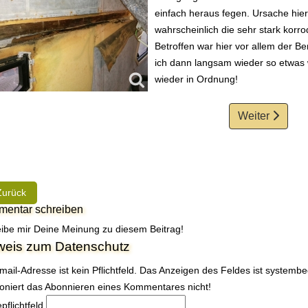
einfach heraus fegen. Ursache hier
wahrscheinlich die sehr stark korr
Betroffen war hier vor allem der B
ich dann langsam wieder so etwas wi
wieder in Ordnung!
Weiter
rheriger Beitrag: Die verwendeten Farben beim Hobby 600
Zurück
entar schreiben
ibe mir Deine Meinung zu diesem Beitrag!
weis zum Datenschutz
mail-Adresse ist kein Pflichtfeld. Das Anzeigen des Feldes ist systemb
ioniert das Abonnieren eines Kommentares nicht!
e
pflichtfeld