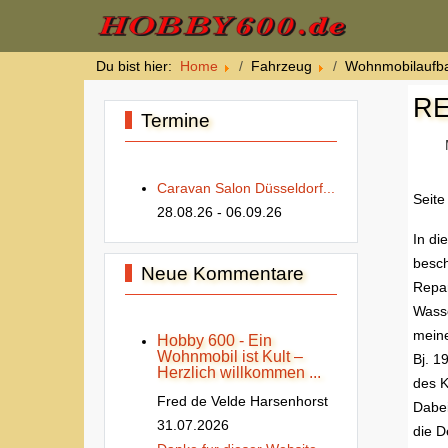
Du bist hier:
Home
Fahrzeug
Wohnmobilaufb
RE
Termine
Caravan Salon Düsseldorf...
Seite
28.08.26
- 06.09.26
In di
besch
Neue Kommentare
Repar
Wass
mein
Hobby 600 - Ein
Wohnmobil ist Kult –
Bj. 1
Herzlich willkommen ...
des K
Fred de Velde Harsenhorst
Dabei
31.07.2026
die D