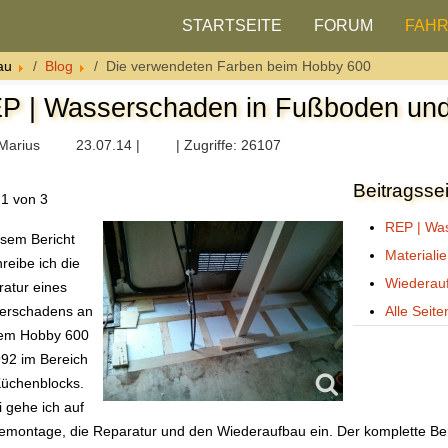
STARTSEITE
FORUM
FAH
au
Blog
Die verwendeten Farben beim Hobby 600
P | Wasserschaden in Fußboden un
Marius
23.07.14 |
| Zugriffe: 26107
Beitragsse
 1 von 3
REP | Wa
esem Bericht
Materiali
reibe ich die
Wiederau
atur eines
erschadens an
Alle Seite
em Hobby 600
992 im Bereich
üchenblocks.
 gehe ich auf
emontage, die Reparatur und den Wiederaufbau ein. Der komplette Ber