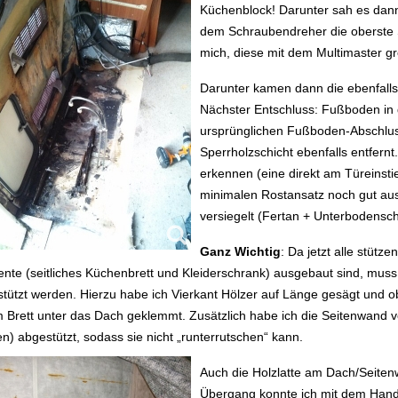
Küchenblock! Darunter sah es dann
dem Schraubendreher die oberste S
mich, diese mit dem Multimaster gr
Darunter kamen dann die ebenfalls
Nächster Entschluss: Fußboden in 
ursprünglichen Fußboden-Abschlussle
Sperrholzschicht ebenfalls entfernt.
erkennen (eine direkt am Türeinstie
minimalen Rostansatz noch gut aus
versiegelt (Fertan + Unterbodensch
Ganz Wichtig
: Da jetzt alle stütze
nte (seitliches Küchenbrett und Kleiderschrank) ausgebaut sind, mus
tützt werden. Hierzu habe ich Vierkant Hölzer auf Länge gesägt und o
 Brett unter das Dach geklemmt. Zusätzlich habe ich die Seitenwand 
n) abgestützt, sodass sie nicht „runterrutschen“ kann.
Auch die Holzlatte am Dach/Seite
Übergang konnte ich mit dem Han