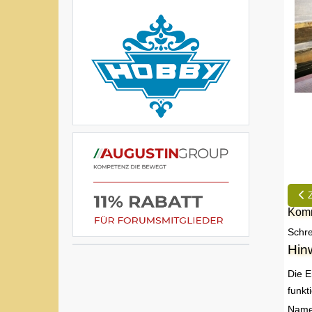
Vo
Komm
Schre
Hin
Die E
funkt
Nam