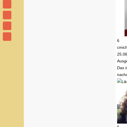
6
cmic
25.0
Ausge
Das i
nachd