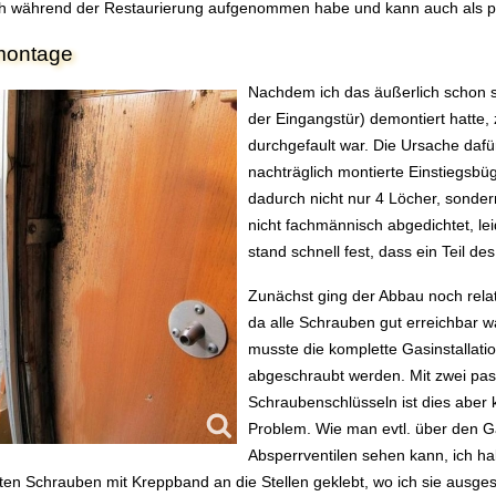
ch während der Restaurierung aufgenommen habe und kann auch als 
ontage
Nachdem ich das äußerlich schon s
der Eingangstür) demontiert hatte,
durchgefault war. Die Ursache daf
nachträglich montierte Einstiegsbüg
dadurch nicht nur 4 Löcher, sonder
nicht fachmännisch abgedichtet, l
stand schnell fest, dass ein Teil 
Zunächst ging der Abbau noch relat
da alle Schrauben gut erreichbar w
musste die komplette Gasinstallati
abgeschraubt werden. Mit zwei pa
Schraubenschlüsseln ist dies aber 
Problem. Wie man evtl. über den G
Absperrventilen sehen kann, ich ha
ten Schrauben mit Kreppband an die Stellen geklebt, wo ich sie ausge