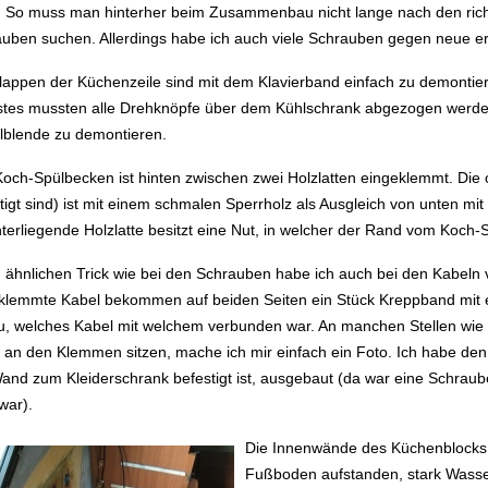
 So muss man hinterher beim Zusammenbau nicht lange nach den rich
uben suchen. Allerdings habe ich auch viele Schrauben gegen neue er
lappen der Küchenzeile sind mit dem Klavierband einfach zu demontier
tes mussten alle Drehknöpfe über dem Kühlschrank abgezogen werde
lblende zu demontieren.
och-Spülbecken ist hinten zwischen zwei Holzlatten eingeklemmt. Die 
tigt sind) ist mit einem schmalen Sperrholz als Ausgleich von unten mit
terliegende Holzlatte besitzt eine Nut, in welcher der Rand vom Koch-
 ähnlichen Trick wie bei den Schrauben habe ich auch bei den Kabel
lemmte Kabel bekommen auf beiden Seiten ein Stück Kreppband mit e
, welches Kabel mit welchem verbunden war. An manchen Stellen wie 
t an den Klemmen sitzen, mache ich mir einfach ein Foto. Ich habe de
and zum Kleiderschrank befestigt ist, ausgebaut (da war eine Schraube
war).
Die Innenwände des Küchenblocks 
Fußboden aufstanden, stark Wasser