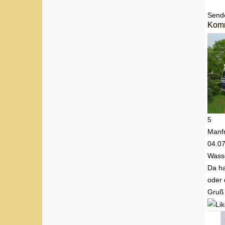
Send
Kom
5
Manf
04.0
Wass
Da ha
oder 
Gruß