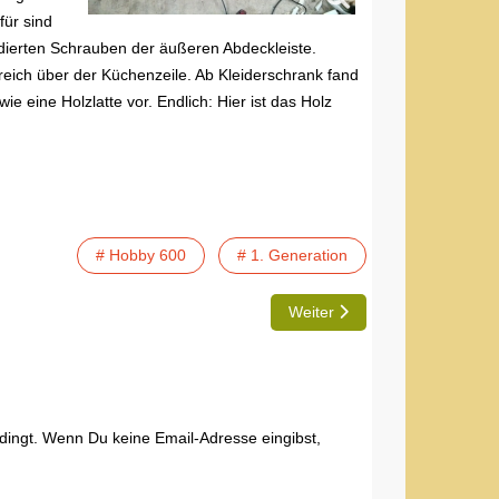
für sind
odierten Schrauben der äußeren Abdeckleiste.
ereich über der Küchenzeile. Ab Kleiderschrank fand
e eine Holzlatte vor. Endlich: Hier ist das Holz
# Hobby 600
# 1. Generation
Nächster Beitrag: REP | Unfal
Weiter
edingt. Wenn Du keine Email-Adresse eingibst,