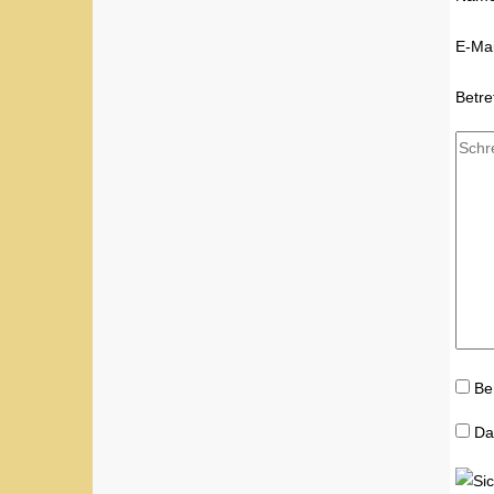
E-Mai
Betre
Be
Da