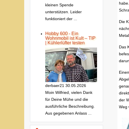
habe.
kleinen Spende
Schra
unterstützen. Leider
funktioniert der ...
Die K
nächs
Hobby 600 - Ein
Metal
Wohnmobil ist Kult – TIP
| Kühlerlüfter testen
Das K
befes
darun
Einen
Abgek
derbaer21
30.05.2026
genau
Moin Wilfried, vielen Dank
direk
für Deine Mühe und die
der W
ausführliche Beschreibung.
Weg 
Aus gegebenen Anlass ...