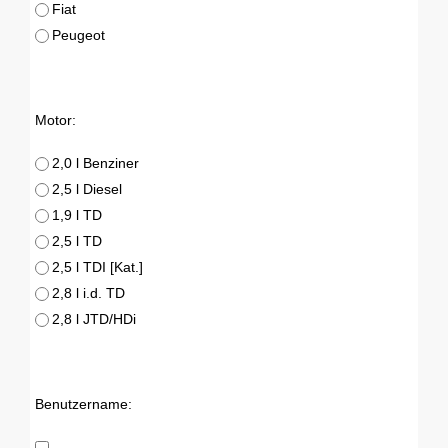
Fiat
Peugeot
Motor:
2,0 l Benziner
2,5 l Diesel
1,9 l TD
2,5 l TD
2,5 l TDI [Kat.]
2,8 l i.d. TD
2,8 l JTD/HDi
Benutzername: