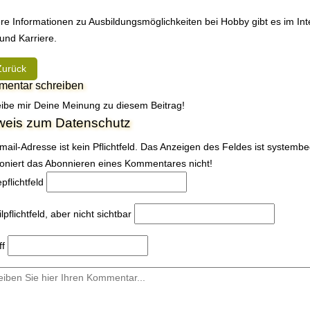
re Informationen zu Ausbildungsmöglichkeiten bei Hobby gibt es im Int
und Karriere.
heriger Beitrag: Premiere auf der CMT: Eleganter Hobby mit Hubbett
Zurück
entar schreiben
ibe mir Deine Meinung zu diesem Beitrag!
weis zum Datenschutz
mail-Adresse ist kein Pflichtfeld. Das Anzeigen des Feldes ist systemb
ioniert das Abonnieren eines Kommentares nicht!
e
pflichtfeld
l
pflichtfeld, aber nicht sichtbar
ff