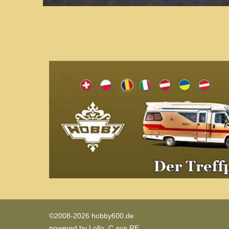
©2008-2026 hobby600.de
powered by
Lollo_C aus RE