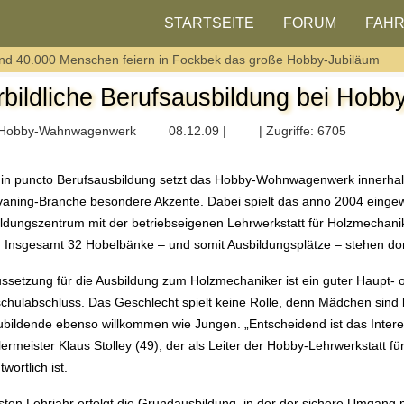
STARTSEITE
FORUM
FAH
nd 40.000 Menschen feiern in Fockbek das große Hobby-Jubiläum
rbildliche Berufsausbildung bei Hobb
Hobby-Wahnwagenwerk
08.12.09 |
| Zugriffe: 6705
in puncto Berufsausbildung setzt das Hobby-Wohnwagenwerk innerha
aning-Branche besondere Akzente. Dabei spielt das anno 2004 einge
ldungszentrum mit der betriebseigenen Lehrwerkstatt für Holzmechanik
. Insgesamt 32 Hobelbänke – und somit Ausbildungsplätze – stehen dor
ssetzung für die Ausbildung zum Holzmechaniker ist ein guter Haupt- 
chulabschluss. Das Geschlecht spielt keine Rolle, denn Mädchen sind 
bildende ebenso willkommen wie Jungen. „Entscheidend ist das Intere
lermeister Klaus Stolley (49), der als Leiter der Hobby-Lehrwerkstatt
wortlich ist.
sten Lehrjahr erfolgt die Grundausbildung, in der der sichere Umgang