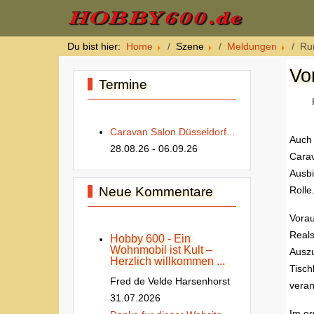
Du bist hier:
Home
Szene
Meldungen
Ru
Vo
Termine
Caravan Salon Düsseldorf...
Auch 
28.08.26
- 06.09.26
Carav
Ausbi
Neue Kommentare
Rolle
Vorau
Reals
Hobby 600 - Ein
Wohnmobil ist Kult –
Auszu
Herzlich willkommen ...
Tisch
Fred de Velde Harsenhorst
verant
31.07.2026
Im er