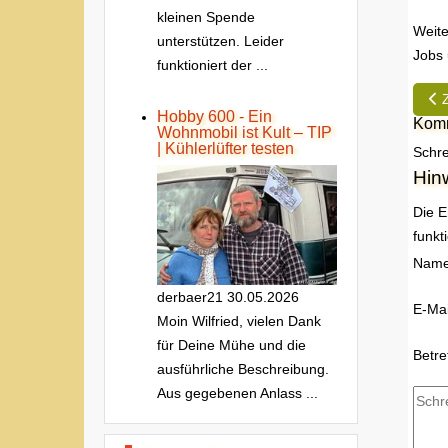
kleinen Spende
Weite
unterstützen. Leider
Jobs 
funktioniert der ...
Vor
Hobby 600 - Ein
Komm
Wohnmobil ist Kult – TIP
| Kühlerlüfter testen
Schre
Hin
Die E
funkt
Nam
derbaer21
30.05.2026
E-Mai
Moin Wilfried, vielen Dank
für Deine Mühe und die
Betre
ausführliche Beschreibung.
Aus gegebenen Anlass ...