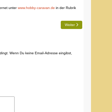
ernet unter
www.hobby-caravan.de
in der Rubrik
Nächster Beitrag: Gelungene
Weiter
edingt. Wenn Du keine Email-Adresse eingibst,