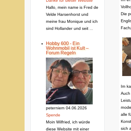
Danke fur dieser Website
Vollh
Hallo, mein name is Fred de
Die p
Velde Harsenhorst und
Engli
meine frau Monique und ich
Fachz
sind Hollander und seit ...
Hobby 600 - Ein
Wohnmobil ist Kult –
Forum Regeln
Im ka
Auch 
Leist
moder
peterniem
04.06.2026
alle 
Spende
Konst
Moin Wilfried, ich würde
sich 
diese Website mit einer