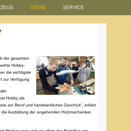
RZEUG
SZENE
SERVICE
y
lb der gesamten
weihte Hobby-
er die wichtigste
t zur Verfügung.
oder
bei Hobby als
sse am Beruf und handwerkliches Geschick“, erklärt
 für die Ausbildung der angehenden Holzmechaniker
 mit Werkzeugen und vor allem das Erstellen von