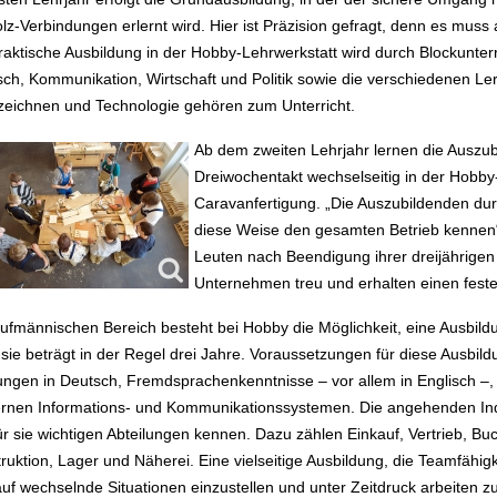
olz-Verbindungen erlernt wird. Hier ist Präzision gefragt, denn es muss
raktische Ausbildung in der Hobby-Lehrwerkstatt wird durch Blockunter
sch, Kommunikation, Wirtschaft und Politik sowie die verschiedenen Le
eichnen und Technologie gehören zum Unterricht.
Ab dem zweiten Lehrjahr lernen die Auszub
Dreiwochentakt wechselseitig in der Hobby
Caravanfertigung. „Die Auszubildenden dur
diese Weise den gesamten Betrieb kennen“
Leuten nach Beendigung ihrer dreijährigen
Unternehmen treu und erhalten einen feste
ufmännischen Bereich besteht bei Hobby die Möglichkeit, eine Ausbild
sie beträgt in der Regel drei Jahre. Voraussetzungen für diese Ausbild
ungen in Deutsch, Fremdsprachenkenntnisse – vor allem in Englisch –
nen Informations- und Kommunikationssystemen. Die angehenden Indu
für sie wichtigen Abteilungen kennen. Dazu zählen Einkauf, Vertrieb, B
ruktion, Lager und Näherei. Eine vielseitige Ausbildung, die Teamfähig
auf wechselnde Situationen einzustellen und unter Zeitdruck arbeiten z