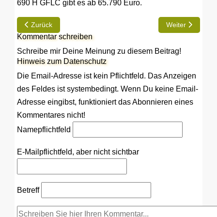
690 H GFLC gibt es ab 65.790 Euro.
Vorheriger Beitrag: Der 500.000. Wohnwagen von Hobby ist ei
Nächster Beitrag
Zurück
Weiter
Kommentar schreiben
Schreibe mir Deine Meinung zu diesem Beitrag!
Hinweis zum Datenschutz
Die Email-Adresse ist kein Pflichtfeld. Das Anzeigen
des Feldes ist systembedingt. Wenn Du keine Email-
Adresse eingibst, funktioniert das Abonnieren eines
Kommentares nicht!
Name
pflichtfeld
E-Mail
pflichtfeld, aber nicht sichtbar
Betreff