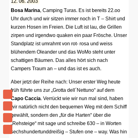
12. 06. 2003
Bosa Marina
, Camping Turas. Es ist bereits 22.oo
Uhr durch und wir sitzen immer noch in T – Shirt und
kurzen Hosen im Freien. Die Luft ist lau, die Grillen
zirpen und irgendwo quaken ein paar Frösche. Unser
Standplatz ist umrahmt von rot- rosa und weiss
blühendem Oleander und das WoMo steht unter
schattigen Bäumen. Das alles hört sich nach
Campers Traum an – und das ist es auch.
Aber jetzt der Reihe nach: Unser erster Weg heute
früh führte uns zur „Grotta dell´Nettuno“ auf dem
Capo Caccia
. Verrückt wie wir nun mal sind, haben
wir natürlich nicht den bequemen Weg mit dem Schiff
gewählt, sondern den „für die Harten“ über die
„Rehsteige“ mit sage und schreibe 630 – in Worten
sechshundertunddreißig – Stufen one – way. Was hin