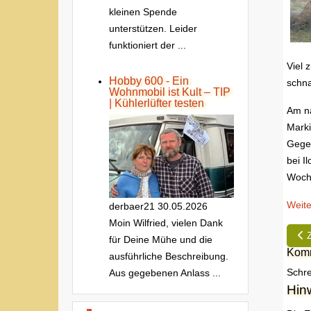
kleinen Spende
unterstützen. Leider
funktioniert der ...
Viel 
Hobby 600 - Ein
schna
Wohnmobil ist Kult – TIP
| Kühlerlüfter testen
Am nä
Marki
Gegen
bei I
Woche
Weite
derbaer21
30.05.2026
Moin Wilfried, vielen Dank
Vo
für Deine Mühe und die
Komm
ausführliche Beschreibung.
Schre
Aus gegebenen Anlass ...
Hin