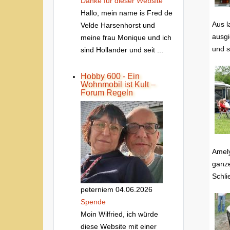
Danke fur dieser Website
Hallo, mein name is Fred de
Aus l
Velde Harsenhorst und
ausgi
meine frau Monique und ich
und s
sind Hollander und seit ...
Hobby 600 - Ein
Wohnmobil ist Kult –
Forum Regeln
Amely
ganze
Schli
peterniem
04.06.2026
Spende
Moin Wilfried, ich würde
diese Website mit einer