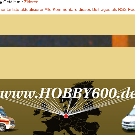
Gefällt mir
Zitieren
ntarliste aktualisieren
Alle Kommentare dieses Beitrages als RSS-Fe
Der Treffpunkt für Freunde des
Kult-Wohnmobils
Besuche unsere Treffen