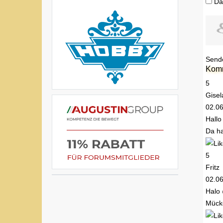
Da
Send
Kom
5
Gisel
02.0
Hallo
Da ha
5
Fritz
02.0
Halo 
Mücke