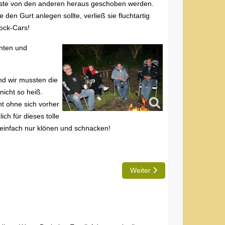
usste von den anderen heraus geschoben werden.
 den Gurt anlegen sollte, verließ sie fluchtartig
tock-Cars!
önten und
d wir mussten die
nicht so heiß.
t ohne sich vorher
ch für dieses tolle
einfach nur klönen und schnacken!
Nächster Beitrag: Und schon 
Weiter