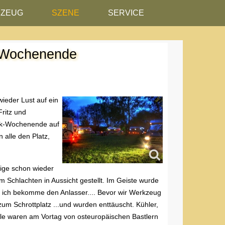
RZEUG
SZENE
SERVICE
e Wochenende
ieder Lust auf ein
Fritz und
ack-Wochenende auf
 alle den Platz,
nige schon wieder
 Schlachten in Aussicht gestellt. Im Geiste wurde
, ich bekomme den Anlasser.... Bevor wir Werkzeug
um Schrottplatz ...und wurden enttäuscht. Kühler,
ile waren am Vortag von osteuropäischen Bastlern