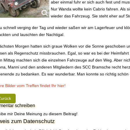
aber einmal fuhr er sich auch fest und m
Nur Wanda wollte kein Cabrio fahren. Als sie
wieder das Fahrzeug. Sie steht eher auf S
zu schnell verging der Tag und wieder saßen wir am Lagerfeuer und kl
ckten und lauschten der Nachtigal.
chsten Morgen hatten sich graue Wolken vor die Sonne geschoben un
sen als Regenschutz missbrauchen. Egal, so war es bei der Heimfahrt 
 Mittag machten sich die einzelnen Fahrzeuge auf den Weg. Aber nich
lona, Manni und den anderen Mitgliedern des SCC Bramsche recht herzli
nende zu bedanken. Es war wunderbar. Man konnte so richtig schön 
re Bilder vom Treffen findet Ihr hier!
rheriger Beitrag: Noch einmal Klönschnack-Wochenende
Zurück
entar schreiben
ibe mir Deine Meinung zu diesem Beitrag!
weis zum Datenschutz