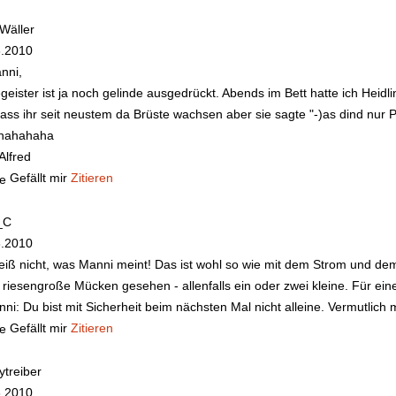
 Wäller
6.2010
nni,
geister ist ja noch gelinde ausgedrückt. Abends im Bett hatte ich Heidli
dass ihr seit neustem da Brüste wachsen aber sie sagte "-)as dind nur
hahahaha
Alfred
Gefällt mir
Zitieren
_C
6.2010
eiß nicht, was Manni meint! Das ist wohl so wie mit dem Strom und de
 riesengroße Mücken gesehen - allenfalls ein oder zwei kleine. Für ei
i: Du bist mit Sicherheit beim nächsten Mal nicht alleine. Vermutlic
Gefällt mir
Zitieren
treiber
6.2010