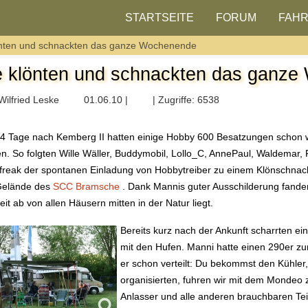
STARTSEITE
FORUM
FAH
önten und schnackten das ganze Wochenende
e klönten und schnackten das ganz
Wilfried Leske
01.06.10 |
| Zugriffe: 6538
4 Tage nach Kemberg II hatten einige Hobby 600 Besatzungen schon w
en. So folgten Wille Wäller, Buddymobil, Lollo_C, AnnePaul, Waldemar, 
efreak der spontanen Einladung von Hobbytreiber zu einem Klönschn
Gelände des
SCC Bramsche
. Dank Mannis guter Ausschilderung fanden
eit ab von allen Häusern mitten in der Natur liegt.
Bereits kurz nach der Ankunft scharrten ei
mit den Hufen. Manni hatte einen 290er zum
er schon verteilt: Du bekommst den Kühler
organisierten, fuhren wir mit dem Mondeo z
Anlasser und alle anderen brauchbaren Te