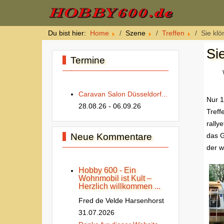
Du bist hier:
Home
Szene
Treffen
Sie kl
Si
Termine
Caravan Salon Düsseldorf...
Nur 1
28.08.26
- 06.09.26
Treff
rally
Neue Kommentare
das 
der w
Hobby 600 - Ein
Wohnmobil ist Kult –
Herzlich willkommen ...
Fred de Velde Harsenhorst
31.07.2026