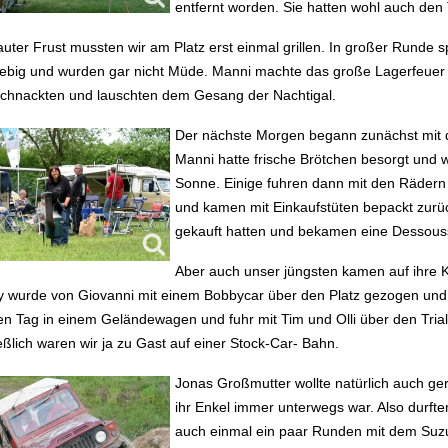
entfernt worden. Sie hatten wohl auch den
auter Frust mussten wir am Platz erst einmal grillen. In großer Runde s
ebig und wurden gar nicht Müde. Manni machte das große Lagerfeuer 
chnackten und lauschten dem Gesang der Nachtigal.
Der nächste Morgen begann zunächst mit 
Manni hatte frische Brötchen besorgt und 
Sonne. Einige fuhren dann mit den Räder
und kamen mit Einkaufstüten bepackt zurüc
gekauft hatten und bekamen eine Dessous
Aber auch unser jüngsten kamen auf ihre 
 wurde von Giovanni mit einem Bobbycar über den Platz gezogen un
n Tag in einem Geländewagen und fuhr mit Tim und Olli über den Trial
eßlich waren wir ja zu Gast auf einer Stock-Car- Bahn.
Jonas Großmutter wollte natürlich auch g
ihr Enkel immer unterwegs war. Also durft
auch einmal ein paar Runden mit dem Suzuki