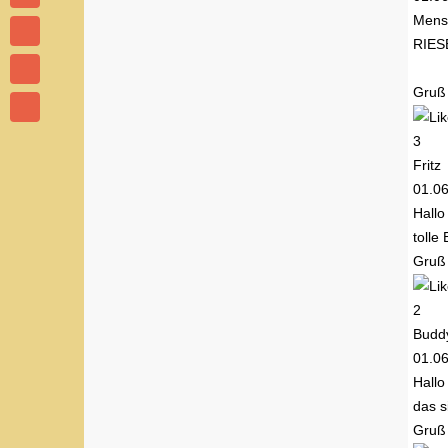
Mensc
RIES
Gruß
3
Fritz
01.0
Hallo 
tolle
Gruß
2
Budd
01.0
Hallo 
das s
Gruß