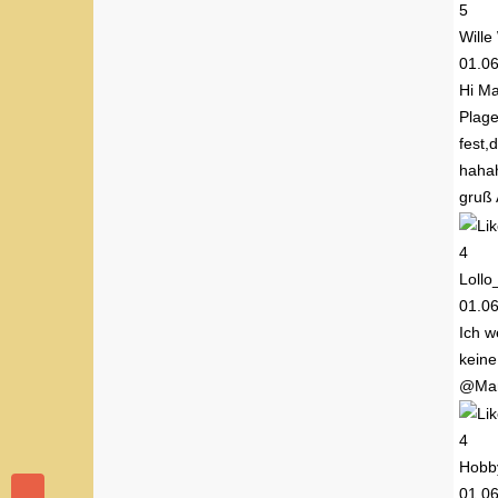
5
Wille
01.0
Hi Ma
Plage
fest,
haha
gruß 
4
Lollo
01.0
Ich w
keine
@Mann
4
Hobby
01.0