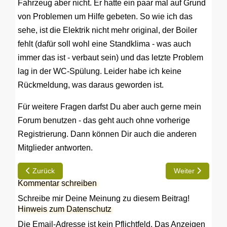
Fahrzeug aber nicht. Er hatte ein paar mal auf Grund
von Problemen um Hilfe gebeten. So wie ich das
sehe, ist die Elektrik nicht mehr original, der Boiler
fehlt (dafür soll wohl eine Standklima - was auch
immer das ist - verbaut sein) und das letzte Problem
lag in der WC-Spülung. Leider habe ich keine
Rückmeldung, was daraus geworden ist.
Für weitere Fragen darfst Du aber auch gerne mein
Forum benutzen - das geht auch ohne vorherige
Registrierung. Dann können Dir auch die anderen
Mitglieder antworten.
Vorheriger Beitrag: Bordbatterie für meinen Hobby 600
Nächster Beitrag
Zurück
Weiter
Kommentar schreiben
Schreibe mir Deine Meinung zu diesem Beitrag!
Hinweis zum Datenschutz
Die Email-Adresse ist kein Pflichtfeld. Das Anzeigen