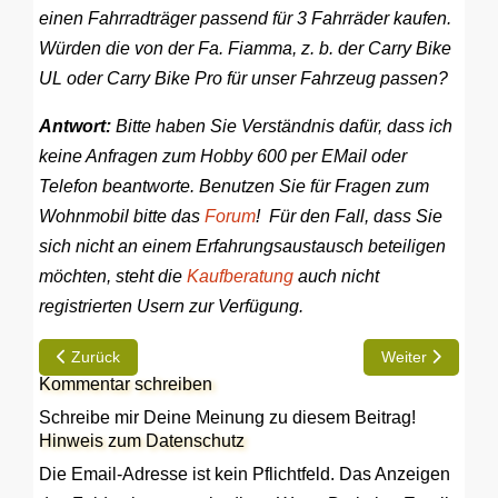
einen Fahrradträger passend für 3 Fahrräder kaufen.
Würden die von der Fa. Fiamma, z. b. der Carry Bike
UL oder Carry Bike Pro für unser Fahrzeug passen?
Antwort:
Bitte haben Sie Verständnis dafür, dass ich
keine Anfragen zum Hobby 600 per EMail oder
Telefon beantworte. Benutzen Sie für Fragen zum
Wohnmobil bitte das
Forum
! Für den Fall, dass Sie
sich nicht an einem Erfahrungsaustausch beteiligen
möchten, steht die
Kaufberatung
auch nicht
registrierten Usern zur Verfügung.
Vorheriger Beitrag: Ladestation toptron CH 12 (112?)
Nächster Beitrag
Zurück
Weiter
Kommentar schreiben
Schreibe mir Deine Meinung zu diesem Beitrag!
Hinweis zum Datenschutz
Die Email-Adresse ist kein Pflichtfeld. Das Anzeigen