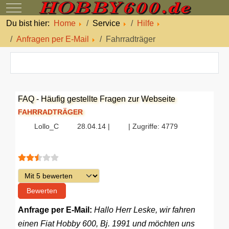
Mobile Menu Toggle
Du bist hier:
Home
Service
Hilfe
Anfragen per E-Mail
Fahrradträger
FAQ - Häufig gestellte Fragen zur Webseite
FAHRRADTRÄGER
Lollo_C
28.04.14 |
| Zugriffe: 4779
Bewertung:
2.5
/
5
Bitte bewerten
Anfrage per E-Mail:
Hallo Herr Leske, wir fahren
einen Fiat Hobby 600, Bj. 1991 und möchten uns