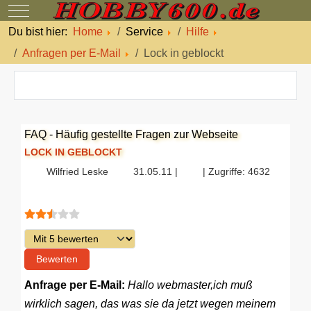
Mobile Menu Toggle
Du bist hier:
Home
Service
Hilfe
Anfragen per E-Mail
Lock in geblockt
FAQ - Häufig gestellte Fragen zur Webseite
LOCK IN GEBLOCKT
Wilfried Leske
31.05.11 |
| Zugriffe: 4632
Bewertung:
2.5
/
5
Bitte bewerten
Anfrage per E-Mail:
Hallo webmaster,ich muß
wirklich sagen, das was sie da jetzt wegen meinem