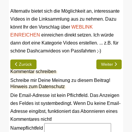
Alternativ bietet sich die Möglichkeit an, interessante
Videos in die Linksammlung aus zu nehmen. Dazu
könnt Ihr den Vorschlag über
WEBLINK
EINREICHEN
einreichen direkt setzen. Ich würde
dann dort eine Kategorie Videos erstellen. ... z.B. für
schöne Dashcamvideos von Passfahrten ;-)
Vorheriger Beitrag: Ich habe etwas als Gast gepostet und finde 
Nächster Beitra
Zurück
Weiter
Kommentar schreiben
Schreibe mir Deine Meinung zu diesem Beitrag!
Hinweis zum Datenschutz
Die Email-Adresse ist kein Pflichtfeld. Das Anzeigen
des Feldes ist systembedingt. Wenn Du keine Email-
Adresse eingibst, funktioniert das Abonnieren eines
Kommentares nicht!
Name
pflichtfeld