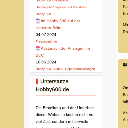
Hobby 600 - Allgemeine
Fa
Unterlagen/Prospekte und Preislisten
Er
Hobby 600
Im Hobby 600 auf der
Mi
sicheren Seite
Ra
04.07.2024
Presseberichte
Austausch der Anzeigen im
BCC
16.06.2024
Hobby 600 - Aufbau- Reparaturanleitungen
Unterstütze
On
Hobby600.de
Ba
hi
Die Erstellung und der Unterhalt
An
dieser Webseite kosten nicht nur
Au
viel Zeit, sondern mittlerweile