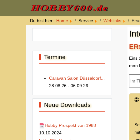
Du bist hier:
Home
Service
Weblinks
Ersa
In
ER
Termine
Eins 
man E
Im Ti
Caravan Salon Düsseldorf...
28.08.26
- 06.09.26
Neue Downloads
Se
Hobby Prospekt von 1988
mi
10.10.2024
In