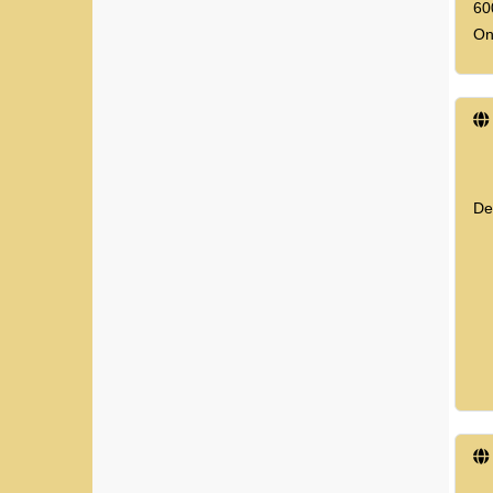
60
On
De