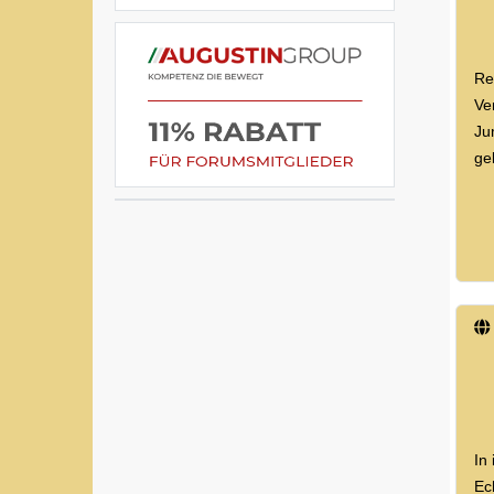
Re
Ve
Ju
ge
In
Ec