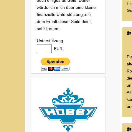
auch einiges an Geld. Daher
Hi
würde ich mich über eine kleine
Ge
finanzielle Unterstützung, die
dem Erhalt dieser Seite dient,
sehr freuen.
Unterstützung
EUR
Di
al
Ro
di
un
Al
kö
un