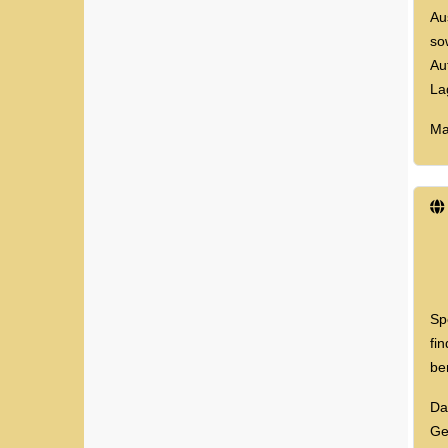
Au
so
Au
La
Ma
Sp
fi
be
Da
Ge