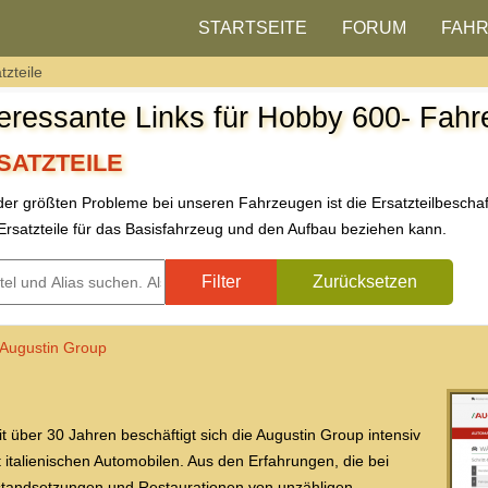
STARTSEITE
FORUM
FAH
tzteile
teressante Links für Hobby 600- Fahr
SATZTEILE
der größten Probleme bei unseren Fahrzeugen ist die Ersatzteilbeschaff
rsatzteile für das Basisfahrzeug und den Aufbau beziehen kann.
tel und Alias suchen. Als Präfix „ID:“ verwenden, um nach einer Weblin
Filter
Zurücksetzen
Augustin Group
it über 30 Jahren beschäftigt sich die Augustin Group intensiv
t italienischen Automobilen. Aus den Erfahrungen, die bei
standsetzungen und Restaurationen von unzähligen