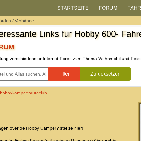
STARTSEITE
FORUM
FAH
örden / Verbände
teressante Links für Hobby 600- Fahr
RUM
stung verschiedenster Internet-Foren zum Thema Wohnmobil und Reis
tel und Alias suchen. Als Präfix „ID:“ verwenden, um nach einer Weblin
Filter
Zurücksetzen
hobbykampeerautoclub
agen over de Hobby Camper? stel ze hier!
ederländisches Forum (mit geringer Resonanz) über Hobby