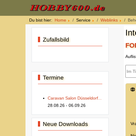
Du bist hier:
Home
Service
Weblinks
Beh
In
Zufallsbild
FO
Aufli
Im Ti
Termine
Caravan Salon Düsseldorf...
28.08.26
- 06.09.26
Neue Downloads
Vr
Ni