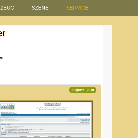
RZEUG
SZENE
SERVICE
er
en.
k-ID zu suchen.
Zugriffe: 2538