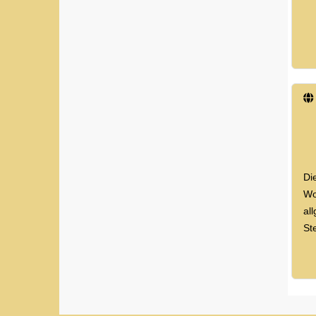
Di
Wo
al
St