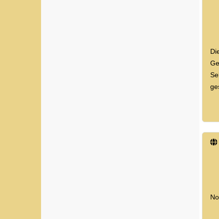
Di
Ge
Se
ge
No