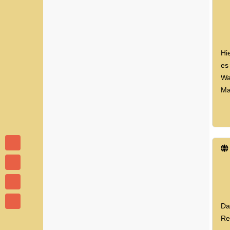
Hi
es
Wa
Ma
Da
Re