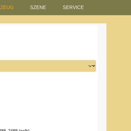
RZEUG
SZENE
SERVICE
488, 2489 (gelb)