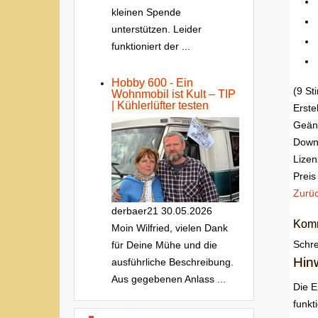
kleinen Spende
unterstützen. Leider
funktioniert der ...
Hobby 600 - Ein
(9 S
Wohnmobil ist Kult – TIP
| Kühlerlüfter testen
Erste
Geän
Down
Lizen
Preis
Zurü
derbaer21
30.05.2026
Komm
Moin Wilfried, vielen Dank
Schre
für Deine Mühe und die
Hin
ausführliche Beschreibung.
Aus gegebenen Anlass ...
Die E
funkt