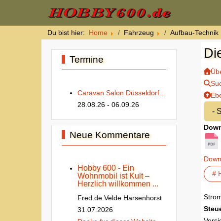
Du bist hier:
Home
Fahrzeug
Aufbau-Technik
Di
Termine
Übe
Su
Caravan Salon Düsseldorf...
Eb
28.08.26
- 06.09.26
Down
Neue Kommentare
Down
Hobby 600 - Ein
# 
Wohnmobil ist Kult –
Herzlich willkommen ...
Strom
Fred de Velde Harsenhorst
Steu
31.07.2026
Versi