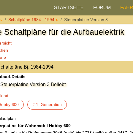
STARTSEITE
FORUM
FAH
Schaltpläne 1984 - 1994
Steuerplatine Version 3
e Schaltpläne für die Aufbauelektrik
rsicht
chen
ene
load-Details
Steuerplatine Version 3
Beliebt
load
Hobby 600
# 1. Generation
laufplan
erplatine für Wohnmobil Hobby 600
on 3 : gültig für Prüfnummer 2046 (gelb) bis 2723 (gelb) außer 2487, 2