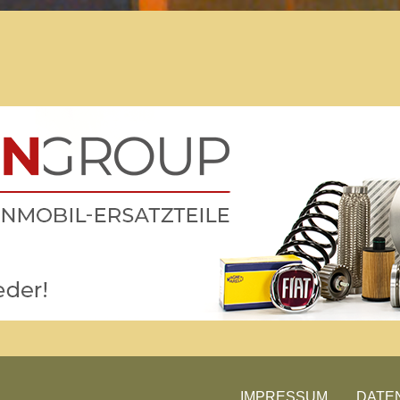
Der Treffpunkt für Freunde des
Kult-Wohnmobils
Besuche unsere Treffen
IMPRESSUM
DATE