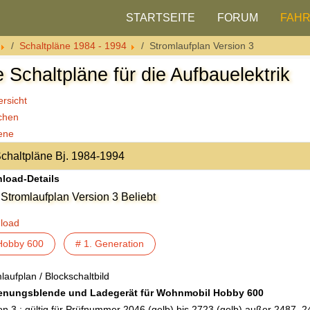
STARTSEITE
FORUM
FAH
Schaltpläne 1984 - 1994
Stromlaufplan Version 3
e Schaltpläne für die Aufbauelektrik
rsicht
chen
ene
load-Details
Stromlaufplan Version 3
Beliebt
load
Hobby 600
# 1. Generation
laufplan / Blockschaltbild
enungsblende und Ladegerät für Wohnmobil Hobby 600
on 3 : gültig für Prüfnummer 2046 (gelb) bis 2723 (gelb) außer 2487, 2