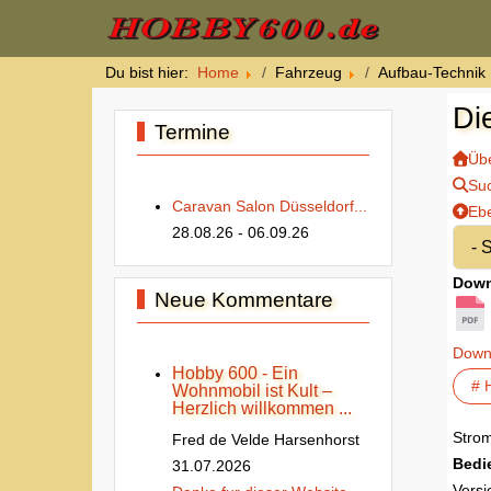
Du bist hier:
Home
Fahrzeug
Aufbau-Technik
Di
Termine
Übe
Su
Caravan Salon Düsseldorf...
Eb
28.08.26
- 06.09.26
Down
Neue Kommentare
Down
Hobby 600 - Ein
# 
Wohnmobil ist Kult –
Herzlich willkommen ...
Strom
Fred de Velde Harsenhorst
Bedi
31.07.2026
Versi