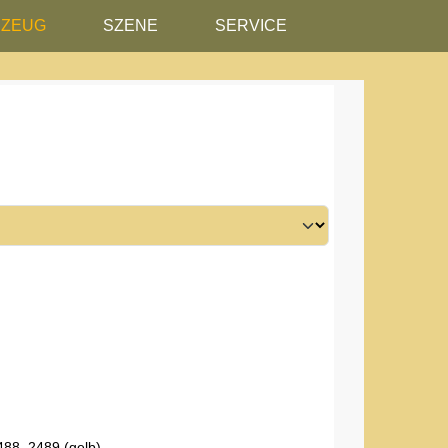
RZEUG
SZENE
SERVICE
488, 2489 (gelb)