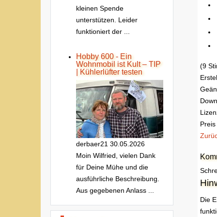
kleinen Spende
unterstützen. Leider
funktioniert der ...
Hobby 600 - Ein
Wohnmobil ist Kult – TIP
(9 S
| Kühlerlüfter testen
Erste
Geän
Down
Lizen
Preis
Zurü
derbaer21
30.05.2026
Moin Wilfried, vielen Dank
Komm
für Deine Mühe und die
Schre
ausführliche Beschreibung.
Hin
Aus gegebenen Anlass ...
Die E
funkt