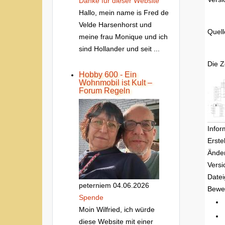
Danke fur dieser Website
Hallo, mein name is Fred de
Velde Harsenhorst und
Quell
meine frau Monique und ich
sind Hollander und seit ...
Die 
Hobby 600 - Ein
Wohnmobil ist Kult –
Forum Regeln
Infor
Erste
Ände
Versi
Date
peterniem
04.06.2026
Bewe
Spende
Moin Wilfried, ich würde
diese Website mit einer