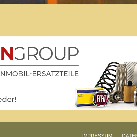
Der Treffpunkt für Freunde des
Kult-Wohnmobils
Besuche unsere Treffen
IMPRESSUM
DATE