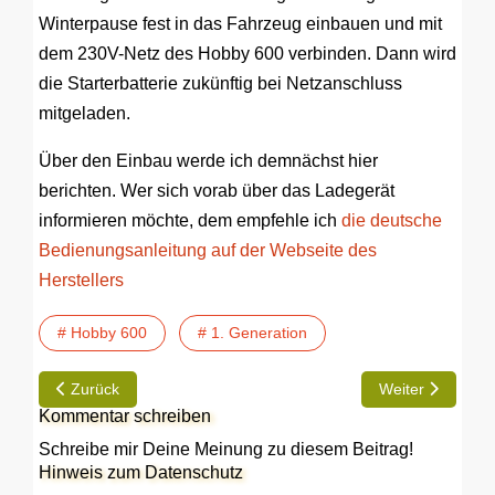
Winterpause fest in das Fahrzeug einbauen und mit
dem 230V-Netz des Hobby 600 verbinden. Dann wird
die Starterbatterie zukünftig bei Netzanschluss
mitgeladen.
Über den Einbau werde ich demnächst hier
berichten. Wer sich vorab über das Ladegerät
informieren möchte, dem empfehle ich
die deutsche
Bedienungsanleitung auf der Webseite des
Herstellers
# Hobby 600
# 1. Generation
Vorheriger Beitrag: REP | Wohnmobil aufbocken
Nächster Beitra
Zurück
Weiter
Kommentar schreiben
Schreibe mir Deine Meinung zu diesem Beitrag!
Hinweis zum Datenschutz