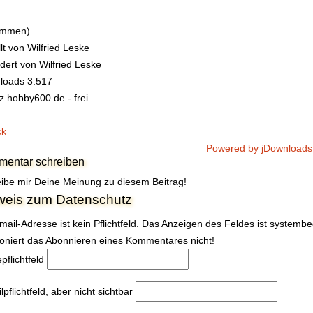
timmen)
llt von
Wilfried Leske
dert von
Wilfried Leske
loads
3.517
z
hobby600.de - frei
ck
Powered by jDownloads
entar schreiben
ibe mir Deine Meinung zu diesem Beitrag!
weis zum Datenschutz
mail-Adresse ist kein Pflichtfeld. Das Anzeigen des Feldes ist systemb
ioniert das Abonnieren eines Kommentares nicht!
e
pflichtfeld
l
pflichtfeld, aber nicht sichtbar