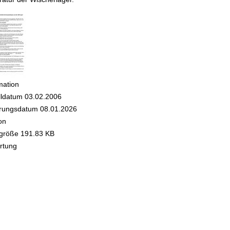
mation
lldatum
03.02.2006
rungsdatum
08.01.2026
on
igröße
191.83 KB
rtung