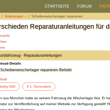
STARTSEITE
FORUM
FAH
Anleitungen
Scheibenwischerlager reparieren
rschieden Reparaturanleitungen für 
rsicht
chen
ene
load-Details
Scheibenwischerlager reparieren
Beliebt
load
Hobby 600
# 1. Generation
en aus München
hatte an seinem Fahrzeug die Wischerlager fest. Er ha
atur zur Veröffentlichung auf meiner Website zur Verfügung gestellt! Hie
atur der Wischerlager.