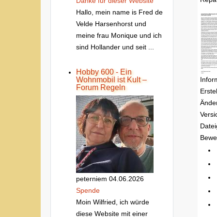
Danke fur dieser Website
Hallo, mein name is Fred de
Velde Harsenhorst und
meine frau Monique und ich
sind Hollander und seit ...
Hobby 600 - Ein
Infor
Wohnmobil ist Kult –
Forum Regeln
Erste
Ände
Versi
Date
Bewe
peterniem
04.06.2026
Spende
Moin Wilfried, ich würde
diese Website mit einer