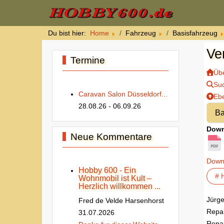
Du bist hier:
Home
Fahrzeug
Basisfahrzeug
Ve
Termine
Übe
Su
Caravan Salon Düsseldorf...
Eb
28.08.26
- 06.09.26
Down
Neue Kommentare
Down
Hobby 600 - Ein
# 
Wohnmobil ist Kult –
Herzlich willkommen ...
Jürg
Fred de Velde Harsenhorst
Repar
31.07.2026
Repar