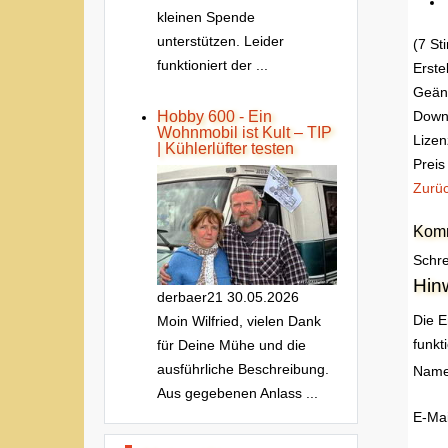
kleinen Spende
unterstützen. Leider
(7 S
funktioniert der ...
Erste
Geän
Down
Hobby 600 - Ein
Wohnmobil ist Kult – TIP
Lizen
| Kühlerlüfter testen
Preis
Zurü
Komm
Schre
Hin
derbaer21
30.05.2026
Die E
Moin Wilfried, vielen Dank
funkt
für Deine Mühe und die
ausführliche Beschreibung.
Nam
Aus gegebenen Anlass ...
E-Mai