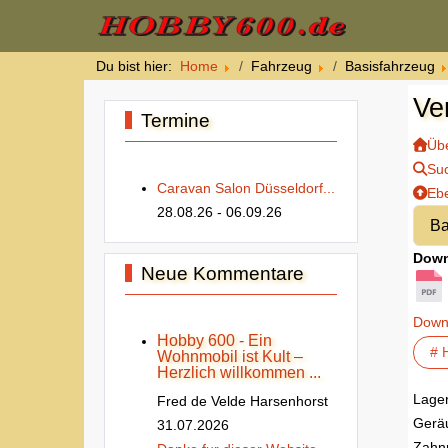
Du bist hier:
Home
Fahrzeug
Basisfahrzeug
Ve
Termine
Übe
Su
Caravan Salon Düsseldorf...
Eb
28.08.26
- 06.09.26
Down
Neue Kommentare
Down
Hobby 600 - Ein
# 
Wohnmobil ist Kult –
Herzlich willkommen ...
Lager
Fred de Velde Harsenhorst
Geräu
31.07.2026
Zahnr