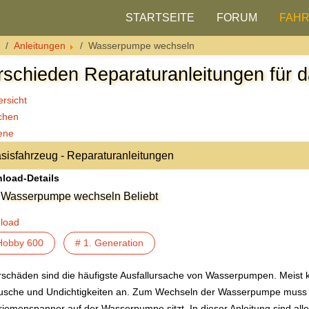
STARTSEITE
FORUM
FAH
Anleitungen
Wasserpumpe wechseln
rschieden Reparaturanleitungen für 
rsicht
chen
ene
load-Details
Wasserpumpe wechseln
Beliebt
load
Hobby 600
# 1. Generation
schäden sind die häufigste Ausfallursache von Wasserpumpen. Meist 
sche und Undichtigkeiten an. Zum Wechseln der Wasserpumpe muss d
iemenspanner auf der Wasserpumpe sitzt. In dieser Anleitung sind alle 