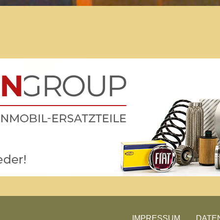
Der Treffpunkt für Freunde des
Kult-Wohnmobils
Besuche unsere Treffen
IMPRESSUM
DATE