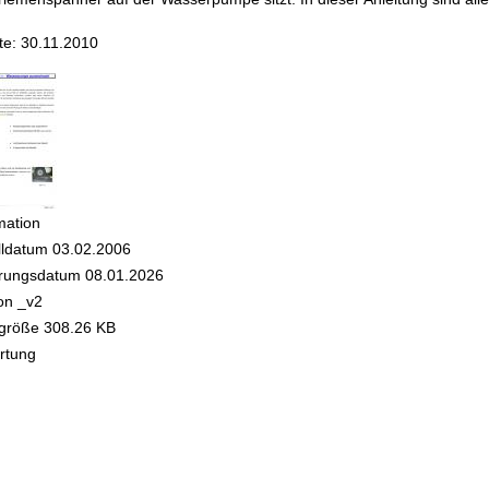
e: 30.11.2010
mation
lldatum
03.02.2006
rungsdatum
08.01.2026
on
_v2
igröße
308.26 KB
rtung