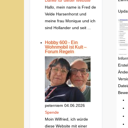
Danke fur dieser Website
Hallo, mein name is Fred de
Updat
Velde Harsenhorst und
meine frau Monique und ich
sind Hollander und seit ...
Hobby 600 - Ein
Wohnmobil ist Kult –
Forum Regeln
Infor
Erste
Ände
Versi
Date
Bewe
peterniem
04.06.2026
Spende
Moin Wilfried, ich würde
diese Website mit einer