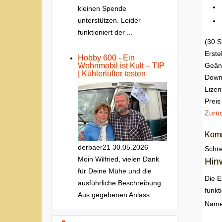
kleinen Spende
unterstützen. Leider
funktioniert der ...
(30 
Erste
Hobby 600 - Ein
Geän
Wohnmobil ist Kult – TIP
| Kühlerlüfter testen
Down
Lizen
Preis
Zurü
Komm
derbaer21
30.05.2026
Schre
Moin Wilfried, vielen Dank
Hin
für Deine Mühe und die
Die E
ausführliche Beschreibung.
funkt
Aus gegebenen Anlass ...
Nam