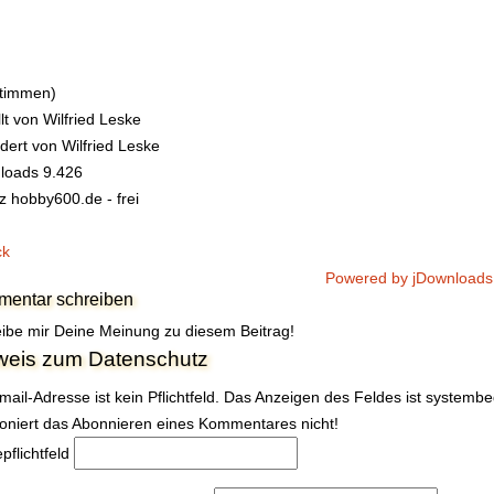
Stimmen)
llt von
Wilfried Leske
dert von
Wilfried Leske
loads
9.426
z
hobby600.de - frei
ck
Powered by jDownloads
entar schreiben
ibe mir Deine Meinung zu diesem Beitrag!
weis zum Datenschutz
mail-Adresse ist kein Pflichtfeld. Das Anzeigen des Feldes ist systemb
ioniert das Abonnieren eines Kommentares nicht!
e
pflichtfeld