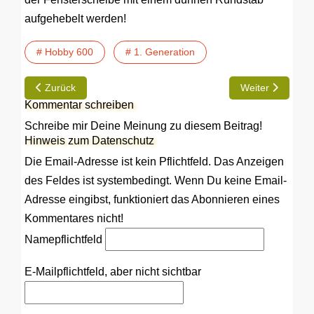
aufgehebelt werden!
# Hobby 600
# 1. Generation
Vorheriger Beitrag: TIP | Wassereinfüllstutzen
Nächster Beitrag
Zurück
Weiter
Kommentar schreiben
Schreibe mir Deine Meinung zu diesem Beitrag!
Hinweis zum Datenschutz
Die Email-Adresse ist kein Pflichtfeld. Das Anzeigen
des Feldes ist systembedingt. Wenn Du keine Email-
Adresse eingibst, funktioniert das Abonnieren eines
Kommentares nicht!
Name
pflichtfeld
E-Mail
pflichtfeld, aber nicht sichtbar