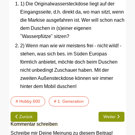
1) Die Originalwassersteckdose liegt auf der
Eingangsseite, d.h. direkt da, wo man sitzt, wenn
die Markise ausgefahren ist. Wer will schon nach
dem Duschen in (s)einer eigenen
"Wasserpfütze" sitzen?
2) Wenn man wie wir meistens frei - nicht wild! -
stehen, was sich bes. im Süden Europas
förmlich anbietet, möchte doch beim Duschen
nicht unbedingt Zuschauer haben. Mit der
zweiten Außensteckdose können wir immer
hinter dem Mobil duschen!
# Hobby 600
# 1. Generation
Vorheriger Beitrag: TIP | HEOSAFE Zusatzschloss für die Aufb
Nächster Beitra
Zurück
Weiter
Kommentar schreiben
Schreibe mir Deine Meinung zu diesem Beitrag!