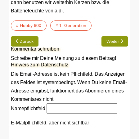
dann benutzen wir weiterhin Kerzen bzw. die
Batterieleuchte von aldi.
# Hobby 600
# 1. Generation
Vorheriger Beitrag: TIP | Reifendruckkontrollsystem CE 100
Nächster Beitra
Zurück
Weiter
Kommentar schreiben
Schreibe mir Deine Meinung zu diesem Beitrag!
Hinweis zum Datenschutz
Die Email-Adresse ist kein Pflichtfeld. Das Anzeigen
des Feldes ist systembedingt. Wenn Du keine Email-
Adresse eingibst, funktioniert das Abonnieren eines
Kommentares nicht!
Name
pflichtfeld
E-Mail
pflichtfeld, aber nicht sichtbar