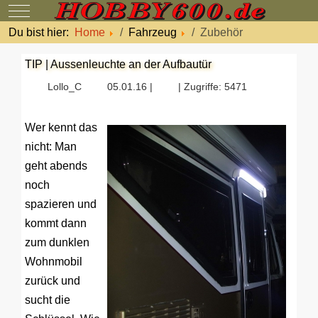
Mobile Menu Toggle
Du bist hier:
Home
Fahrzeug
Zubehör
TIP | Aussenleuchte an der Aufbautür
Lollo_C
05.01.16 |
| Zugriffe: 5471
Wer kennt das
nicht: Man
geht abends
noch
spazieren und
kommt dann
zum dunklen
Wohnmobil
zurück und
sucht die