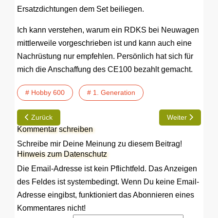
Ersatzdichtungen dem Set beiliegen.
Ich kann verstehen, warum ein RDKS bei Neuwagen
mittlerweile vorgeschrieben ist und kann auch eine
Nachrüstung nur empfehlen. Persönlich hat sich für
mich die Anschaffung des CE100 bezahlt gemacht.
# Hobby 600
# 1. Generation
Vorheriger Beitrag: Einbau einer Diesel-Heizung im Führerhau
Nächster Beitrag
Zurück
Weiter
Kommentar schreiben
Schreibe mir Deine Meinung zu diesem Beitrag!
Hinweis zum Datenschutz
Die Email-Adresse ist kein Pflichtfeld. Das Anzeigen
des Feldes ist systembedingt. Wenn Du keine Email-
Adresse eingibst, funktioniert das Abonnieren eines
Kommentares nicht!