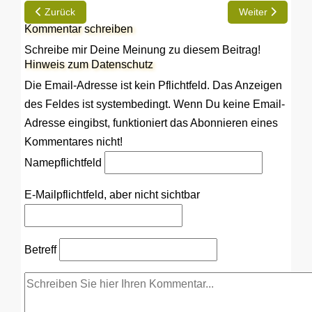
Vorheriger Beitrag: Meine Registrierung bei Hobby600.de
Nächster Beitrag
Zurück
Weiter
Kommentar schreiben
Schreibe mir Deine Meinung zu diesem Beitrag!
Hinweis zum Datenschutz
Die Email-Adresse ist kein Pflichtfeld. Das Anzeigen
des Feldes ist systembedingt. Wenn Du keine Email-
Adresse eingibst, funktioniert das Abonnieren eines
Kommentares nicht!
Name
pflichtfeld
E-Mail
pflichtfeld, aber nicht sichtbar
Betreff