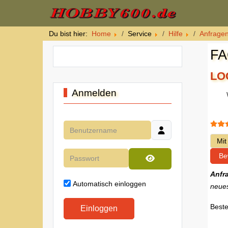
Du bist hier:
Home
Service
Hilfe
Anfragen
FA
LO
Anmelden
Bewe
Benutzername
Bitte
Passwort
Passwort anzeigen
Anfr
Automatisch einloggen
neues
Beste
Einloggen