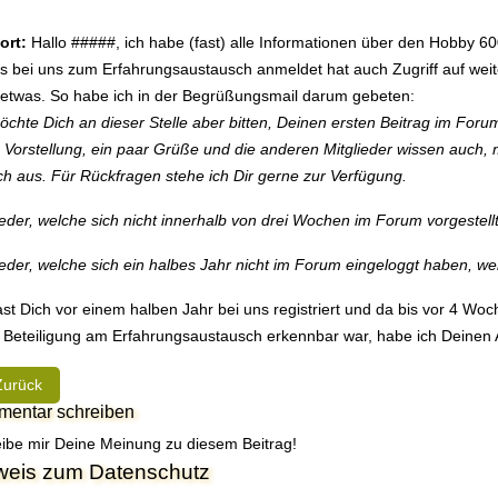
ort:
Hallo #####, ich habe (fast) alle Informationen über den Hobby 60
s bei uns zum Erfahrungsaustausch anmeldet hat auch Zugriff auf weite
etwas. So habe ich in der Begrüßungsmail darum gebeten:
öchte Dich an dieser Stelle aber bitten, Deinen ersten Beitrag im Forum
 Vorstellung, ein paar Grüße und die anderen Mitglieder wissen auch, m
ch aus. Für Rückfragen stehe ich Dir gerne zur Verfügung.
ieder, welche sich nicht innerhalb von drei Wochen im Forum vorgeste
ieder, welche sich ein halbes Jahr nicht im Forum eingeloggt haben, 
st Dich vor einem halben Jahr bei uns registriert und da bis vor 4 
 Beteiligung am Erfahrungsaustausch erkennbar war, habe ich Deinen 
heriger Beitrag: Ersatzteil
Zurück
entar schreiben
ibe mir Deine Meinung zu diesem Beitrag!
weis zum Datenschutz