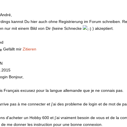
 André,
dings kannst Du hier auch ohne Registrierung im Forum schreiben. Re
n nur mit einem Bild von Dir (keine Schnecke
) akzeptiert.
ied
Gefällt mir
Zitieren
IN
4.2015
ogin
Bonjour,
is Français excusez pour la langue allemande que je ne connais pas.
arrive pas à me connecter et j'ai des probleme de login et de mot de pa
ens d'acheter un Hobby 600 et j'ai vraiment besoin de vous et de la
 de me donner les instruction pour une bonne connexion.