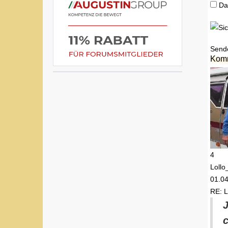
Da
Send
Kom
4
Lollo
01.0
RE: L
J