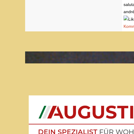
salut
andr
Komme