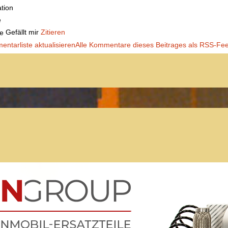
ation
é
Gefällt mir
Zitieren
ntarliste aktualisieren
Alle Kommentare dieses Beitrages als RSS-Fe
Der Treffpunkt für Freunde des
Kult-Wohnmobils
Besuche unsere Treffen