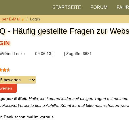
STARTSEITE
FORUM
FAH
 per E-Mail
Login
Q - Häufig gestellte Fragen zur Webs
GIN
Wilfried Leske
09.06.13 |
| Zugriffe: 6681
rtung:
4.5
/
5
 bewerten
age per E-Mail:
Hallo, ich komme leider seit einigen Tagen mit meine
 Passwort brachte keine Abhilfe. Könnt ihr mal bitte nachschauen wora
n Dank schon mal im vorraus