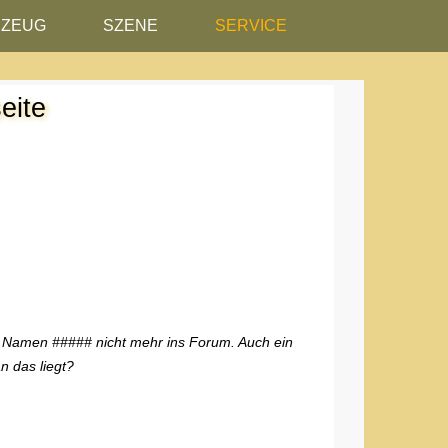
RZEUG
SZENE
SERVICE
eite
m Namen ##### nicht mehr ins Forum. Auch ein
n das liegt?