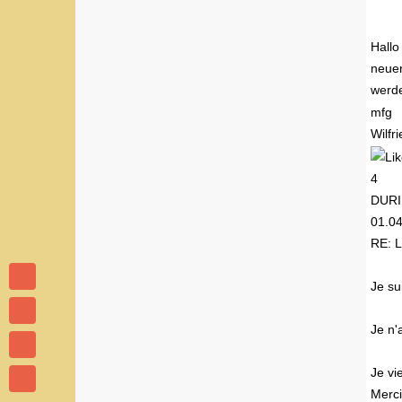
Hallo
neuer
werde
mfg
Wilfr
4
DUR
01.0
RE: L
Je su
Je n'
Je vi
Merci