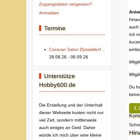
Zugangsdaten vergessen?
Antw
Anmelden
hinau
auch 
Termine
Ich m
kurze
Caravan Salon Düsseldorf...
einfa
28.08.26
- 06.09.26
Mitgl
Mitgl
Unterstütze
Hobby600.de
Du ha
keine
Die Erstellung und der Unterhalt
Vor
dieser Webseite kosten nicht nur
Komm
viel Zeit, sondern mittlerweile
Schre
auch einiges an Geld. Daher
Hin
würde ich mich über eine kleine