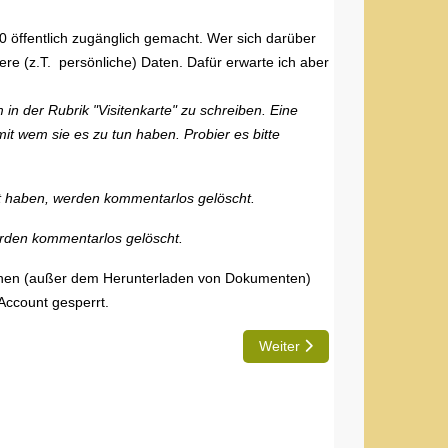
0 öffentlich zugänglich gemacht. Wer sich darüber
re (z.T. persönliche) Daten. Dafür erwarte ich aber
 in der Rubrik "Visitenkarte" zu schreiben. Eine
it wem sie es zu tun haben. Probier es bitte
llt haben, werden kommentarlos gelöscht.
werden kommentarlos gelöscht.
Wochen (außer dem Herunterladen von Dokumenten)
Account gesperrt.
Nächster Beitrag: Kann ich 
Weiter