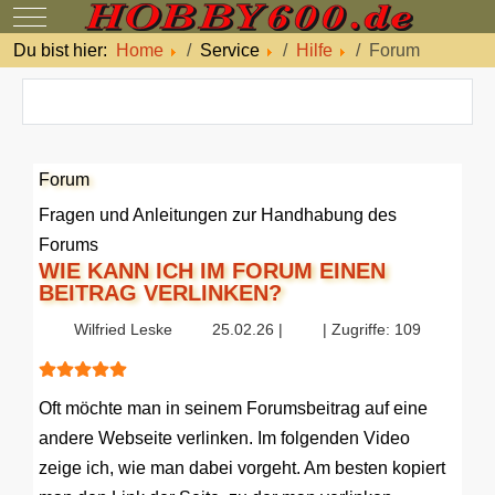
Mobile Menu Toggle
Du bist hier:
Home
Service
Hilfe
Forum
Forum
Fragen und Anleitungen zur Handhabung des
Forums
WIE KANN ICH IM FORUM EINEN
BEITRAG VERLINKEN?
Wilfried Leske
25.02.26 |
| Zugriffe: 109
Bewertung:
5
/
5
Oft möchte man in seinem Forumsbeitrag auf eine
andere Webseite verlinken. Im folgenden Video
zeige ich, wie man dabei vorgeht. Am besten kopiert