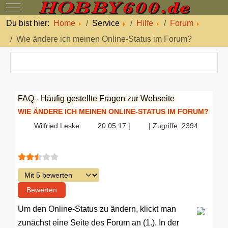
Mobile Menu Toggle
Du bist hier:
Home
Service
Hilfe
Forum
Wie ändere ich meinen Online-Status im Forum?
FAQ - Häufig gestellte Fragen zur Webseite
WIE ÄNDERE ICH MEINEN ONLINE-STATUS IM FORUM?
Wilfried Leske
20.05.17 |
| Zugriffe: 2394
Bewertung:
2.5
/
5
Bitte bewerten
Um den Online-Status zu ändern, klickt man
zunächst eine Seite des Forum an (1.). In der