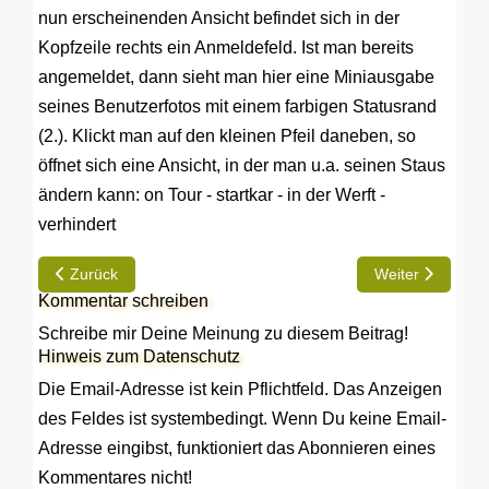
nun erscheinenden Ansicht befindet sich in der
Kopfzeile rechts ein Anmeldefeld. Ist man bereits
angemeldet, dann sieht man hier eine Miniausgabe
seines Benutzerfotos mit einem farbigen Statusrand
(2.). Klickt man auf den kleinen Pfeil daneben, so
öffnet sich eine Ansicht, in der man u.a. seinen Staus
ändern kann: on Tour - startkar - in der Werft -
verhindert
Vorheriger Beitrag: Neuer Editor: Zitieren im Forum
Nächster Beitra
Zurück
Weiter
Kommentar schreiben
Schreibe mir Deine Meinung zu diesem Beitrag!
Hinweis zum Datenschutz
Die Email-Adresse ist kein Pflichtfeld. Das Anzeigen
des Feldes ist systembedingt. Wenn Du keine Email-
Adresse eingibst, funktioniert das Abonnieren eines
Kommentares nicht!