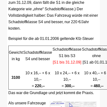
zum 31.12.09, dann fällt die S1 in die gleiche
Kategorie wie „ohne“ Schadstoffklasse.) Der
Vollständigkeit halber: Das Fahrzeug würde mit einer
Schadstoffklasse S4 und besser, nur 220 €/Jahr
kosten.
Beispiel für die ab 01.01.2006 geltende Kfz-Steuer
Schadstoffklasse
Schadstoffkla
Gewicht
Schadstoffklasse
S1 bis S3
ohne
in kg
S4 und besser
[S1 bis 31.12.09]
[S1 ab 01.01.1
10 x 16,-- + 6 x
10 x 24,-- + 6 x
10 x 40,-- + 6
3100
10,--
10,--
10,--
=
220,--
=
300,--
=
460,--
Das war die Grundlage und jetzt kommt die Praxis.
Als unsere Fahrzeuge