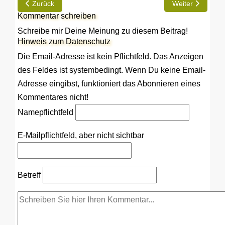
Vorheriger Beitrag: Auflastung auf 4,1 t zGG nun möglich
Nächster Beitrag
Zurück
Weiter
Kommentar schreiben
Schreibe mir Deine Meinung zu diesem Beitrag!
Hinweis zum Datenschutz
Die Email-Adresse ist kein Pflichtfeld. Das Anzeigen
des Feldes ist systembedingt. Wenn Du keine Email-
Adresse eingibst, funktioniert das Abonnieren eines
Kommentares nicht!
Name
pflichtfeld
E-Mail
pflichtfeld, aber nicht sichtbar
Betreff