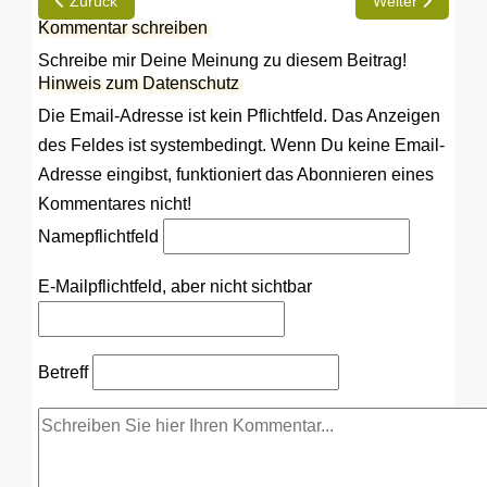
Vorheriger Beitrag: Eine Reise mit dem Wohnmobil durch die U
Nächster Beitrag
Zurück
Weiter
Kommentar schreiben
Schreibe mir Deine Meinung zu diesem Beitrag!
Hinweis zum Datenschutz
Die Email-Adresse ist kein Pflichtfeld. Das Anzeigen
des Feldes ist systembedingt. Wenn Du keine Email-
Adresse eingibst, funktioniert das Abonnieren eines
Kommentares nicht!
Name
pflichtfeld
E-Mail
pflichtfeld, aber nicht sichtbar
Betreff