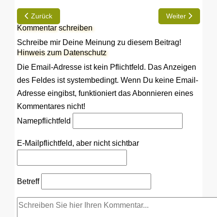
Vorheriger Beitrag: Mit der Bora unterwegs – Kroatien 2008
Nächster Beitrag
Zurück
Weiter
Kommentar schreiben
Schreibe mir Deine Meinung zu diesem Beitrag!
Hinweis zum Datenschutz
Die Email-Adresse ist kein Pflichtfeld. Das Anzeigen
des Feldes ist systembedingt. Wenn Du keine Email-
Adresse eingibst, funktioniert das Abonnieren eines
Kommentares nicht!
Name
pflichtfeld
E-Mail
pflichtfeld, aber nicht sichtbar
Betreff