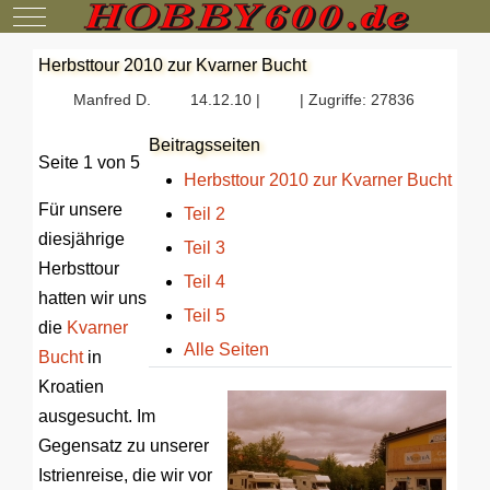
Mobile Menu Toggle
Herbsttour 2010 zur Kvarner Bucht
Manfred D.
14.12.10 |
| Zugriffe: 27836
Beitragsseiten
Seite 1 von 5
Herbsttour 2010 zur Kvarner Bucht
Für unsere
Teil 2
diesjährige
Teil 3
Herbsttour
Teil 4
hatten wir uns
Teil 5
die
Kvarner
Alle Seiten
Bucht
in
Kroatien
ausgesucht. Im
Gegensatz zu unserer
Istrienreise, die wir vor