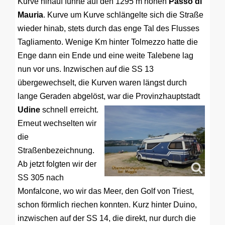
Kurve hinauf führte auf den 1295 m hohen
Passo di
Mauria
. Kurve um Kurve schlängelte sich die Straße
wieder hinab, stets durch das enge Tal des Flusses
Tagliamento. Wenige Km hinter Tolmezzo hatte die
Enge dann ein Ende und eine weite Talebene lag
nun vor uns. Inzwischen auf die SS 13
übergewechselt, die Kurven waren längst durch
lange Geraden abgelöst, war die Provinzhauptstadt
Udine
schnell erreicht.
Erneut wechselten wir
die
Straßenbezeichnung.
Ab jetzt folgten wir der
SS 305 nach
Monfalcone, wo wir das Meer, den Golf von Triest,
schon förmlich riechen konnten. Kurz hinter Duino,
inzwischen auf der SS 14, die direkt, nur durch die