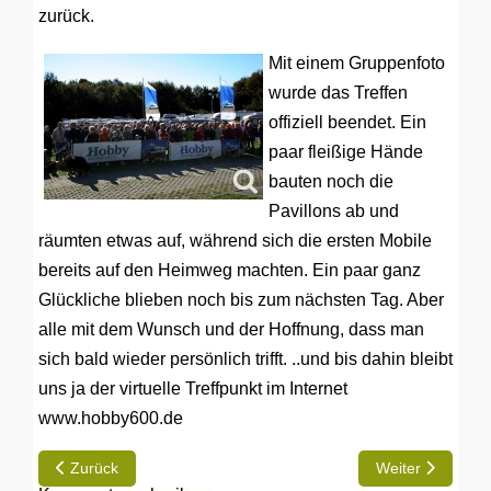
zurück.
Mit einem Gruppenfoto
wurde das Treffen
offiziell beendet. Ein
paar fleißige Hände
bauten noch die
Pavillons ab und
räumten etwas auf, während sich die ersten Mobile
bereits auf den Heimweg machten. Ein paar ganz
Glückliche blieben noch bis zum nächsten Tag. Aber
alle mit dem Wunsch und der Hoffnung, dass man
sich bald wieder persönlich trifft. ..und bis dahin bleibt
uns ja der virtuelle Treffpunkt im Internet
www.hobby600.de
Vorheriger Beitrag: Rund um den Thing-Platz am Marienbad
Nächster Beitrag
Zurück
Weiter