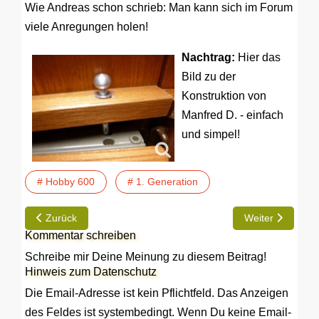
Wie Andreas schon schrieb: Man kann sich im Forum
viele Anregungen holen!
Nachtrag:
Hier das
Bild zu der
Konstruktion von
Manfred D. - einfach
und simpel!
# Hobby 600
# 1. Generation
Vorheriger Beitrag: TIP | Umbau der Seitensitzgruppe auf L-F
Nächster Beitrag:
Zurück
Weiter
Kommentar schreiben
Schreibe mir Deine Meinung zu diesem Beitrag!
Hinweis zum Datenschutz
Die Email-Adresse ist kein Pflichtfeld. Das Anzeigen
des Feldes ist systembedingt. Wenn Du keine Email-