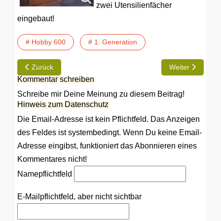
zwei Utensilienfächer
eingebaut!
# Hobby 600
# 1. Generation
Vorheriger Beitrag: TIP | Umbau der hinteren Stauraumklappe
Nächster Beitrag
Zurück
Weiter
Kommentar schreiben
Schreibe mir Deine Meinung zu diesem Beitrag!
Hinweis zum Datenschutz
Die Email-Adresse ist kein Pflichtfeld. Das Anzeigen
des Feldes ist systembedingt. Wenn Du keine Email-
Adresse eingibst, funktioniert das Abonnieren eines
Kommentares nicht!
Name
pflichtfeld
E-Mail
pflichtfeld, aber nicht sichtbar