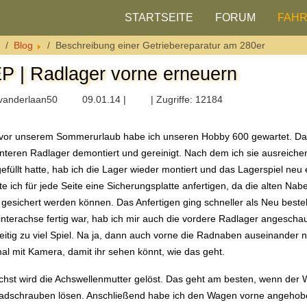
STARTSEITE
FORUM
FAH
Blog
Beschreibung einer Getriebereparatur am 280er
P | Radlager vorne erneuern
vanderlaan50
09.01.14 |
| Zugriffe: 12184
vor unserem Sommerurlaub habe ich unseren Hobby 600 gewartet. Da
interen Radlager demontiert und gereinigt. Nach dem ich sie ausreich
gefüllt hatte, hab ich die Lager wieder montiert und das Lagerspiel neu 
e ich für jede Seite eine Sicherungsplatte anfertigen, da die alten Nab
gesichert werden können. Das Anfertigen ging schneller als Neu best
interachse fertig war, hab ich mir auch die vordere Radlager angescha
eitig zu viel Spiel. Na ja, dann auch vorne die Radnaben auseinander
al mit Kamera, damit ihr sehen könnt, wie das geht.
hst wird die Achswellenmutter gelöst. Das geht am besten, wenn der 
adschrauben lösen. Anschließend habe ich den Wagen vorne angehob