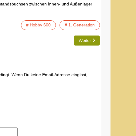
bstandsbuchsen zwischen Innen- und Außenlager
# Hobby 600
# 1. Generation
Nächster Beitrag: Beschreibu
Weiter
edingt. Wenn Du keine Email-Adresse eingibst,