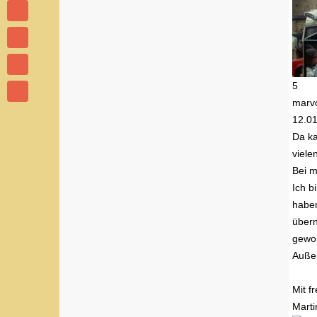
5
marv
12.0
Da ka
viele
Bei m
Ich b
haben
übern
gewor
Außer
Mit f
Marti