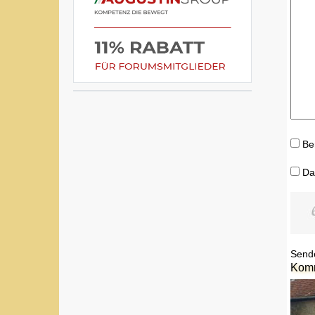
Be
Da
Send
Kom