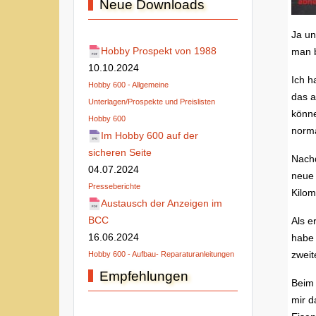
Neue Downloads
Ja un
Hobby Prospekt von 1988
man b
10.10.2024
Ich h
Hobby 600 - Allgemeine
das a
Unterlagen/Prospekte und Preislisten
könne
Hobby 600
norma
Im Hobby 600 auf der
sicheren Seite
Nachd
04.07.2024
neue 
Presseberichte
Kilom
Austausch der Anzeigen im
BCC
Als e
16.06.2024
habe 
zweit
Hobby 600 - Aufbau- Reparaturanleitungen
Empfehlungen
Beim 
mir d