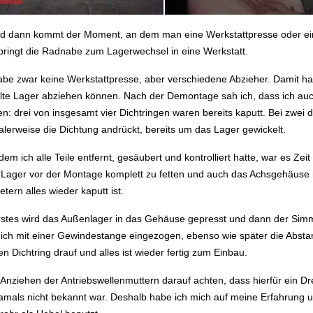
d dann kommt der Moment, an dem man eine Werkstattpresse oder ei
ringt die Radnabe zum Lagerwechsel in eine Werkstatt.
abe zwar keine Werkstattpresse, aber verschiedene Abzieher. Damit
lte Lager abziehen können. Nach der Demontage sah ich, dass ich auch 
n: drei von insgesamt vier Dichtringen waren bereits kaputt. Bei zwei
lerweise die Dichtung andrückt, bereits um das Lager gewickelt.
em ich alle Teile entfernt, gesäubert und kontrolliert hatte, war es Zeit
Lager vor der Montage komplett zu fetten und auch das Achsgehäuse mi
etern alles wieder kaputt ist.
rstes wird das Außenlager in das Gehäuse gepresst und dann der Simm
ich mit einer Gewindestange eingezogen, ebenso wie später die Abst
en Dichtring drauf und alles ist wieder fertig zum Einbau.
Anziehen der Antriebswellenmuttern darauf achten, dass hierfür ein 
amals nicht bekannt war. Deshalb habe ich mich auf meine Erfahrung 