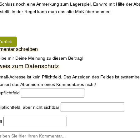
chluss noch eine Anmerkung zum Lagerspiel. Es wird mit Hilfe der A
stellt. In der Regel kann man das alte Maß übernehmen.
heriger Beitrag: REP | Federbeine vorne überholen
Zurück
entar schreiben
ibe mir Deine Meinung zu diesem Beitrag!
weis zum Datenschutz
mail-Adresse ist kein Pflichtfeld. Das Anzeigen des Feldes ist systemb
ioniert das Abonnieren eines Kommentares nicht!
e
pflichtfeld
l
pflichtfeld, aber nicht sichtbar
ff