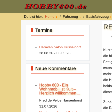
Du bist hier:
Home
Fahrzeug
Basisfahrzeug
RE
Termine
Caravan Salon Düsseldorf...
Kurz 
28.08.26
- 06.09.26
die h
Fett 
Neue Kommentare
musst
mehr 
die H
Hobby 600 - Ein
beids
Wohnmobil ist Kult –
diesm
Herzlich willkommen ...
Fred de Velde Harsenhorst
Zunäc
31.07.2026
die R