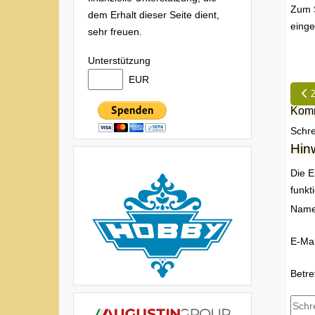
Zum S
dem Erhalt dieser Seite dient,
einge
sehr freuen.
Unterstützung
EUR
Vor
Komm
Schre
Hin
Die E
funkt
Nam
E-Mai
Betre