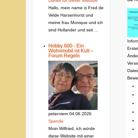
Danke fur dieser Website
Hallo, mein name is Fred de
Velde Harsenhorst und
meine frau Monique und ich
sind Hollander und seit ...
Infor
Hobby 600 - Ein
Erste
Wohnmobil ist Kult –
Forum Regeln
Ände
Versi
Date
Bewe
peterniem
04.06.2026
Spende
Moin Wilfried, ich würde
diese Website mit einer