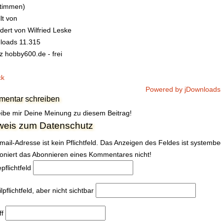
Stimmen)
lt von
dert von
Wilfried Leske
loads
11.315
z
hobby600.de - frei
ck
Powered by jDownloads
entar schreiben
ibe mir Deine Meinung zu diesem Beitrag!
weis zum Datenschutz
mail-Adresse ist kein Pflichtfeld. Das Anzeigen des Feldes ist systemb
ioniert das Abonnieren eines Kommentares nicht!
e
pflichtfeld
l
pflichtfeld, aber nicht sichtbar
ff