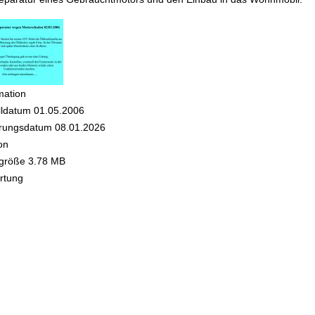
mation
lldatum
01.05.2006
rungsdatum
08.01.2026
on
igröße
3.78 MB
rtung