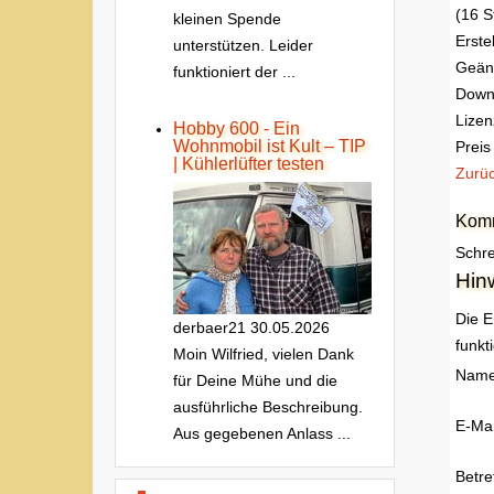
(16 
kleinen Spende
Erstel
unterstützen. Leider
Geän
funktioniert der ...
Down
Lizen
Hobby 600 - Ein
Wohnmobil ist Kult – TIP
Preis
| Kühlerlüfter testen
Zurü
Komm
Schre
Hin
Die E
derbaer21
30.05.2026
funkt
Moin Wilfried, vielen Dank
Nam
für Deine Mühe und die
ausführliche Beschreibung.
E-Mai
Aus gegebenen Anlass ...
Betre