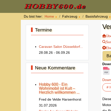
Du bist hier:
Home
Fahrzeug
Basisfahrzeug
Ve
Termine
Übe
Su
Caravan Salon Düsseldorf...
Eb
28.08.26
- 06.09.26
Down
Neue Kommentare
Down
Hobby 600 - Ein
# 
Wohnmobil ist Kult –
Herzlich willkommen ...
Diese
Fred de Velde Harsenhorst
Motor
31.07.2026
die R