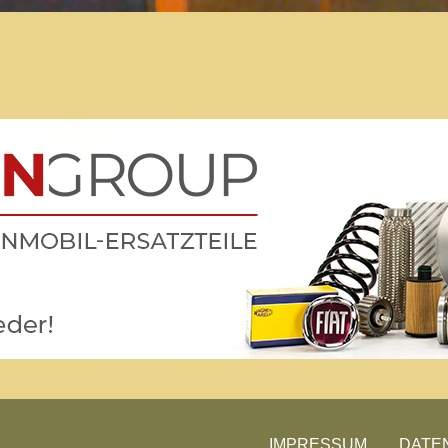
Der Treffpunkt für Freunde des
Kult-Wohnmobils
Besuche unsere Treffen
IMPRESSUM
DATE