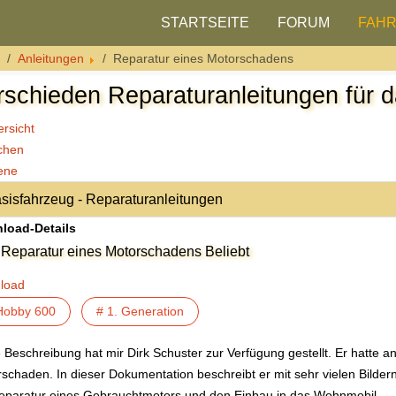
STARTSEITE
FORUM
FAH
Anleitungen
Reparatur eines Motorschadens
rschieden Reparaturanleitungen für 
rsicht
chen
ene
load-Details
Reparatur eines Motorschadens
Beliebt
load
Hobby 600
# 1. Generation
 Beschreibung hat mir Dirk Schuster zur Verfügung gestellt. Er hatte 
schaden. In dieser Dokumentation beschreibt er mit sehr vielen Bild
eparatur eines Gebrauchtmotors und den Einbau in das Wohnmobil.