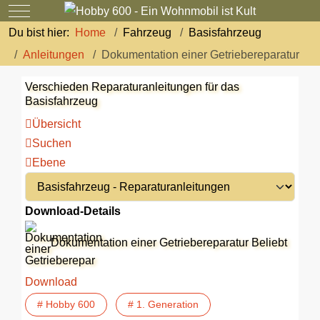
Mobile Menu Toggle
Du bist hier:
Home
Fahrzeug
Basisfahrzeug
Anleitungen
Dokumentation einer Getriebereparatur
Verschieden Reparaturanleitungen für das
Basisfahrzeug
Übersicht
Suchen
Ebene
Download-Details
Dokumentation einer Getriebereparatur
Beliebt
Download
# Hobby 600
# 1. Generation