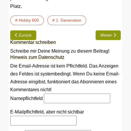
Platz.
# Hobby 600
# 1. Generation
Vorheriger Beitrag: TIP | Rückfahrkameras für mehr Sicht nach
Nächster Beitrag
Zurück
Weiter
Kommentar schreiben
Schreibe mir Deine Meinung zu diesem Beitrag!
Hinweis zum Datenschutz
Die Email-Adresse ist kein Pflichtfeld. Das Anzeigen
des Feldes ist systembedingt. Wenn Du keine Email-
Adresse eingibst, funktioniert das Abonnieren eines
Kommentares nicht!
Name
pflichtfeld
E-Mail
pflichtfeld, aber nicht sichtbar