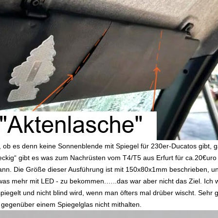
 ob es denn keine Sonnenblende mit Spiegel für 230er-Ducatos gibt, g
kig“ gibt es was zum Nachrüsten vom T4/T5 aus Erfurt für ca.20€uro i
ann. Die Größe dieser Ausführung ist mit 150x80x1mm beschrieben, und
was mehr mit LED - zu bekommen.…..das war aber nicht das Ziel. Ich w
g spiegelt und nicht blind wird, wenn man öfters mal drüber wischt. Seh
 gegenüber einem Spiegelglas nicht mithalten.