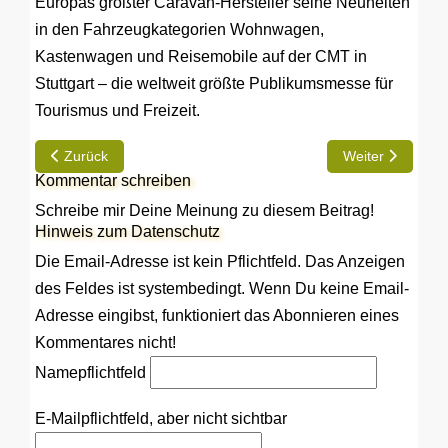
Europas größter Caravan-Hersteller seine Neuheiten
in den Fahrzeugkategorien Wohnwagen,
Kastenwagen und Reisemobile auf der CMT in
Stuttgart – die weltweit größte Publikumsmesse für
Tourismus und Freizeit.
Vorheriger Beitrag: Hobby- Kundentreffen 2019: Mit dem Car
Nächster Beitra
Zurück
Weiter
Kommentar schreiben
Schreibe mir Deine Meinung zu diesem Beitrag!
Hinweis zum Datenschutz
Die Email-Adresse ist kein Pflichtfeld. Das Anzeigen
des Feldes ist systembedingt. Wenn Du keine Email-
Adresse eingibst, funktioniert das Abonnieren eines
Kommentares nicht!
Name
pflichtfeld
E-Mail
pflichtfeld, aber nicht sichtbar