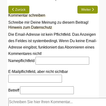
Vorheriger Beitrag: VIP-Tag bei Hobby – Modellpremiere mit 
Nächster Beitra
Zurück
Weiter
Kommentar schreiben
Schreibe mir Deine Meinung zu diesem Beitrag!
Hinweis zum Datenschutz
Die Email-Adresse ist kein Pflichtfeld. Das Anzeigen
des Feldes ist systembedingt. Wenn Du keine Email-
Adresse eingibst, funktioniert das Abonnieren eines
Kommentares nicht!
Name
pflichtfeld
E-Mail
pflichtfeld, aber nicht sichtbar
Betreff