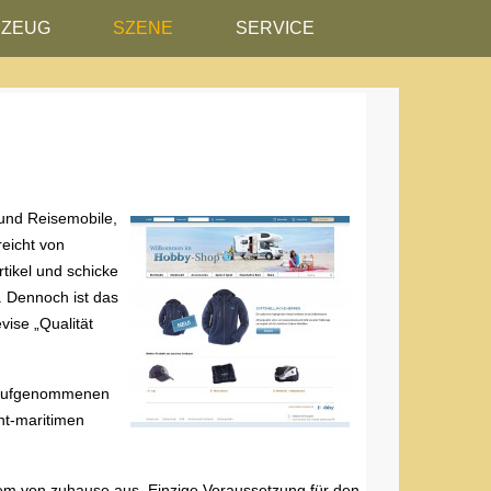
RZEUG
SZENE
SERVICE
 und Reisemobile,
reicht von
rtikel und schicke
. Dennoch ist das
vise „Qualität
m aufgenommenen
ent-maritimen
em von zuhause aus. Einzige Voraussetzung für den