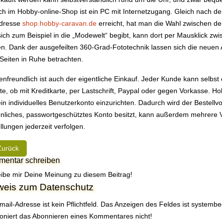
h im Hobby-online-Shop ist ein PC mit Internetzugang. Gleich nach dem 
Adresse
shop.hobby-caravan.de
erreicht, hat man die Wahl zwischen d
ich zum Beispiel in die „Modewelt“ begibt, kann dort per Mausklick z
n. Dank der ausgefeilten 360-Grad-Fototechnik lassen sich die neuen A
 Seiten in Ruhe betrachten.
nfreundlich ist auch der eigentliche Einkauf. Jeder Kunde kann selbs
e, ob mit Kreditkarte, per Lastschrift, Paypal oder gegen Vorkasse.
ein individuelles Benutzerkonto einzurichten. Dadurch wird der Bestell
nliches, passwortgeschütztes Konto besitzt, kann außerdem mehrere 
llungen jederzeit verfolgen.
heriger Beitrag: Projekt gegen Jugendarbeitslosigkeit erfolgreich been
Zurück
entar schreiben
ibe mir Deine Meinung zu diesem Beitrag!
weis zum Datenschutz
mail-Adresse ist kein Pflichtfeld. Das Anzeigen des Feldes ist systemb
ioniert das Abonnieren eines Kommentares nicht!