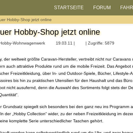
STARTSEITE
FORUM
FAH
uer Hobby-Shop jetzt online
uer Hobby-Shop jetzt online
Hobby-Wohnwagenwerk
19.03.11 |
| Zugriffe: 5879
, der weltweit größte Caravan-Hersteller, vertreibt nicht nur Caravans
rn auch attraktive Produkte rund um die mobile Freizeit. Das Angebot 
cher Freizeitkleidung, über In- und Outdoor-Spiele, Bücher, Lifestyle-A
soires bis hin zu praktischen Utensilien für den Haushalt und das Büro
ot nicht ausufernd, denn die Auswahl des Sortiments folgt stets der De
Quantität“.
r Grundsatz spiegelt sich besonders bei den ganz neu ins Program
eln der „Hobby Collection“ wider, zu der neben Freizeitkleidung im dez
eine komplette Serie unterschiedlicher Taschen gehört.
kauft werden kann selbstverständlich rund um die Uhr, und zwar bequ