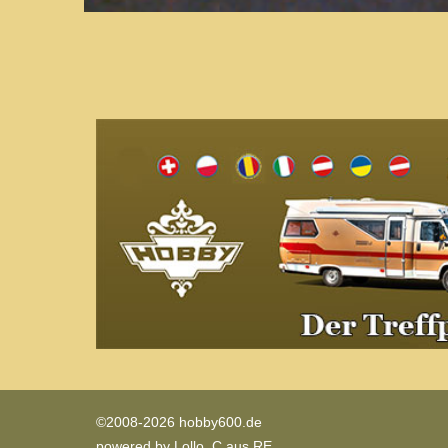
©2008-2026 hobby600.de
powered by
Lollo_C aus RE