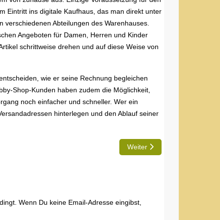
Eintritt ins digitale Kaufhaus, das man direkt unter
en verschiedenen Abteilungen des Warenhauses.
wischen Angeboten für Damen, Herren und Kinder
rtikel schrittweise drehen und auf diese Weise von
t entscheiden, wie er seine Rechnung begleichen
 Hobby-Shop-Kunden haben zudem die Möglichkeit,
vorgang noch einfacher und schneller. Wer ein
Versandadressen hinterlegen und den Ablauf seiner
det
Nächster Beitrag: Hobby heut
Weiter
edingt. Wenn Du keine Email-Adresse eingibst,