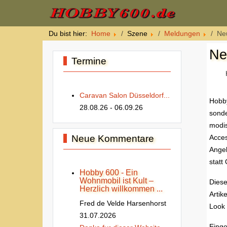
Du bist hier:
Home
Szene
Meldungen
Ne
Ne
Termine
Caravan Salon Düsseldorf...
Hobby
28.08.26
- 06.09.26
sonde
modis
Neue Kommentare
Acces
Angeb
statt 
Hobby 600 - Ein
Wohnmobil ist Kult –
Diese
Herzlich willkommen ...
Artik
Fred de Velde Harsenhorst
Look 
31.07.2026
Einge