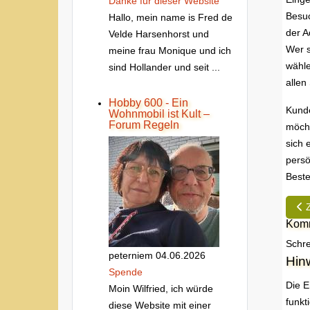
Danke fur dieser Website
Besuc
Hallo, mein name is Fred de
der 
Velde Harsenhorst und
Wer s
meine frau Monique und ich
wähle
sind Hollander und seit ...
allen
Hobby 600 - Ein
Kunde
Wohnmobil ist Kult –
Forum Regeln
möcht
sich 
persö
Beste
Vor
Komm
Schre
peterniem
04.06.2026
Hin
Spende
Die E
Moin Wilfried, ich würde
funkt
diese Website mit einer